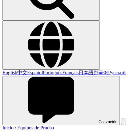
English
中文
Español
Português
Français
日本語
한국어
Русский
Cotización
Inicio
/
Equipos de Prueba