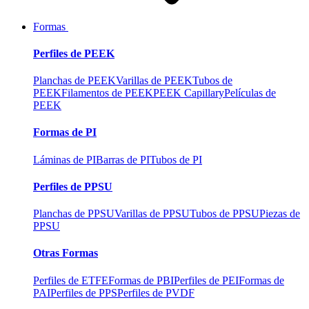
Formas
Perfiles de PEEK
Planchas de PEEK
Varillas de PEEK
Tubos de
PEEK
Filamentos de PEEK
PEEK Capillary
Películas de
PEEK
Formas de PI
Láminas de PI
Barras de PI
Tubos de PI
Perfiles de PPSU
Planchas de PPSU
Varillas de PPSU
Tubos de PPSU
Piezas de
PPSU
Otras Formas
Perfiles de ETFE
Formas de PBI
Perfiles de PEI
Formas de
PAI
Perfiles de PPS
Perfiles de PVDF