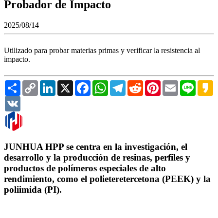
Probador de Impacto
2025/08/14
Utilizado para probar materias primas y verificar la resistencia al
impacto.
Share
Copy
LinkedIn
X
Facebook
WhatsApp
Telegram
Reddit
Pinterest
Email
Line
K
Link
VK
JUNHUA HPP se centra en la investigación, el
desarrollo y la producción de resinas, perfiles y
productos de polímeros especiales de alto
rendimiento, como el polieteretercetona (PEEK) y la
poliimida (PI).