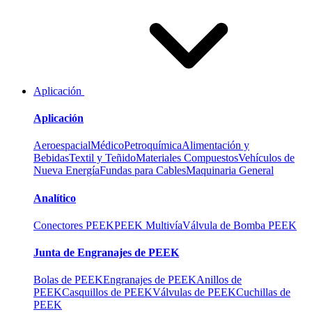
Aplicación
Aplicación
Aeroespacial
Médico
Petroquímica
Alimentación y
Bebidas
Textil y Teñido
Materiales Compuestos
Vehículos de
Nueva Energía
Fundas para Cables
Maquinaria General
Analítico
Conectores PEEK
PEEK Multivía
Válvula de Bomba PEEK
Junta de Engranajes de PEEK
Bolas de PEEK
Engranajes de PEEK
Anillos de
PEEK
Casquillos de PEEK
Válvulas de PEEK
Cuchillas de
PEEK