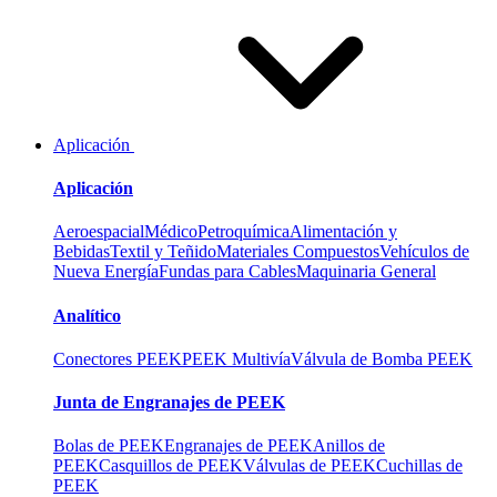
Aplicación
Aplicación
Aeroespacial
Médico
Petroquímica
Alimentación y
Bebidas
Textil y Teñido
Materiales Compuestos
Vehículos de
Nueva Energía
Fundas para Cables
Maquinaria General
Analítico
Conectores PEEK
PEEK Multivía
Válvula de Bomba PEEK
Junta de Engranajes de PEEK
Bolas de PEEK
Engranajes de PEEK
Anillos de
PEEK
Casquillos de PEEK
Válvulas de PEEK
Cuchillas de
PEEK