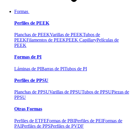
Formas
Perfiles de PEEK
Planchas de PEEK
Varillas de PEEK
Tubos de
PEEK
Filamentos de PEEK
PEEK Capillary
Películas de
PEEK
Formas de PI
Láminas de PI
Barras de PI
Tubos de PI
Perfiles de PPSU
Planchas de PPSU
Varillas de PPSU
Tubos de PPSU
Piezas de
PPSU
Otras Formas
Perfiles de ETFE
Formas de PBI
Perfiles de PEI
Formas de
PAI
Perfiles de PPS
Perfiles de PVDF