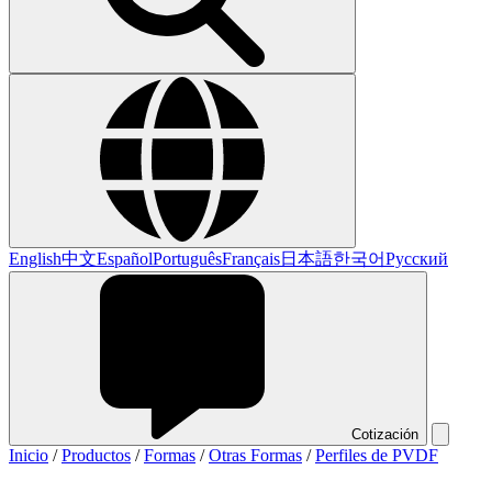
English
中文
Español
Português
Français
日本語
한국어
Русский
Cotización
Inicio
/
Productos
/
Formas
/
Otras Formas
/
Perfiles de PVDF