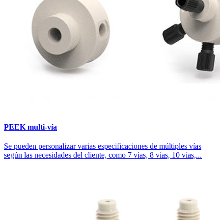
PEEK multi-vía
Se pueden personalizar varias especificaciones de múltiples vías
según las necesidades del cliente, como 7 vías, 8 vías, 10 vías,...