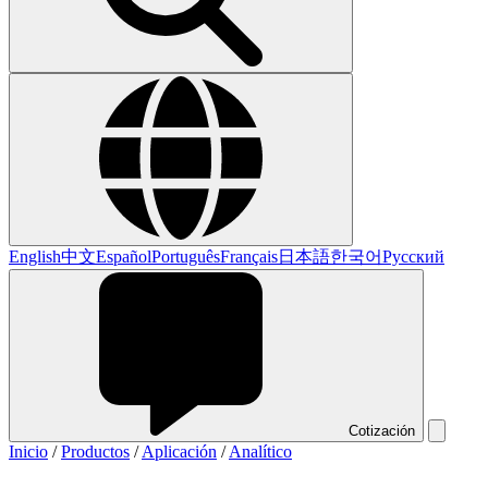
English
中文
Español
Português
Français
日本語
한국어
Русский
Cotización
Inicio
/
Productos
/
Aplicación
/
Analítico