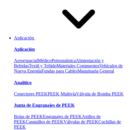
Aplicación
Aplicación
Aeroespacial
Médico
Petroquímica
Alimentación y
Bebidas
Textil y Teñido
Materiales Compuestos
Vehículos de
Nueva Energía
Fundas para Cables
Maquinaria General
Analítico
Conectores PEEK
PEEK Multivía
Válvula de Bomba PEEK
Junta de Engranajes de PEEK
Bolas de PEEK
Engranajes de PEEK
Anillos de
PEEK
Casquillos de PEEK
Válvulas de PEEK
Cuchillas de
PEEK