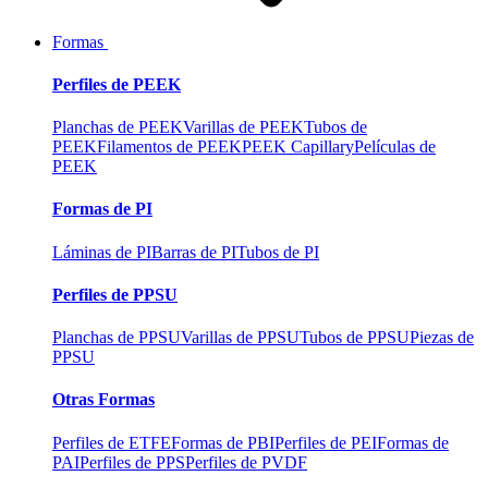
Formas
Perfiles de PEEK
Planchas de PEEK
Varillas de PEEK
Tubos de
PEEK
Filamentos de PEEK
PEEK Capillary
Películas de
PEEK
Formas de PI
Láminas de PI
Barras de PI
Tubos de PI
Perfiles de PPSU
Planchas de PPSU
Varillas de PPSU
Tubos de PPSU
Piezas de
PPSU
Otras Formas
Perfiles de ETFE
Formas de PBI
Perfiles de PEI
Formas de
PAI
Perfiles de PPS
Perfiles de PVDF