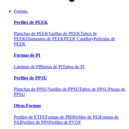
Formas
Perfiles de PEEK
Planchas de PEEK
Varillas de PEEK
Tubos de
PEEK
Filamentos de PEEK
PEEK Capillary
Películas de
PEEK
Formas de PI
Láminas de PI
Barras de PI
Tubos de PI
Perfiles de PPSU
Planchas de PPSU
Varillas de PPSU
Tubos de PPSU
Piezas de
PPSU
Otras Formas
Perfiles de ETFE
Formas de PBI
Perfiles de PEI
Formas de
PAI
Perfiles de PPS
Perfiles de PVDF