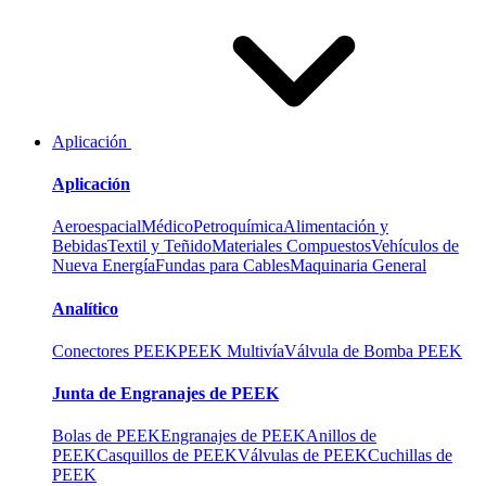
Aplicación
Aplicación
Aeroespacial
Médico
Petroquímica
Alimentación y
Bebidas
Textil y Teñido
Materiales Compuestos
Vehículos de
Nueva Energía
Fundas para Cables
Maquinaria General
Analítico
Conectores PEEK
PEEK Multivía
Válvula de Bomba PEEK
Junta de Engranajes de PEEK
Bolas de PEEK
Engranajes de PEEK
Anillos de
PEEK
Casquillos de PEEK
Válvulas de PEEK
Cuchillas de
PEEK