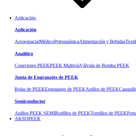
Aplicación
Aplicación
Aeroespacial
Médico
Petroquímica
Alimentación y Bebidas
Texti
Analítico
Conectores PEEK
PEEK Multivía
Válvula de Bomba PEEK
Junta de Engranajes de PEEK
Bolas de PEEK
Engranajes de PEEK
Anillos de PEEK
Casquil
Semiconductor
Anillos PEEK SEMI
Rodillos de PEEK
Tornillos de PEEK
Port
AKSOPEEK