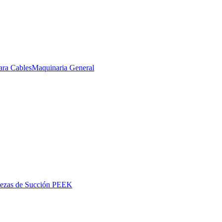
ara Cables
Maquinaria General
iezas de Succión PEEK