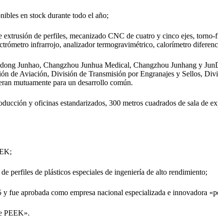
nibles en stock durante todo el año;
e extrusión de perfiles, mecanizado CNC de cuatro y cinco ejes, torno
ómetro infrarrojo, analizador termogravimétrico, calorímetro diferenci
 Shandong Junhao, Changzhou Junhua Medical, Changzhou Junhang y Ju
isión de Aviación, División de Transmisión por Engranajes y Sellos, Di
operan mutuamente para un desarrollo común.
roducción y oficinas estandarizados, 300 metros cuadrados de sala de e
EEK;
e perfiles de plásticos especiales de ingeniería de alto rendimiento;
2015 y fue aprobada como empresa nacional especializada e innovadora «
 de PEEK».