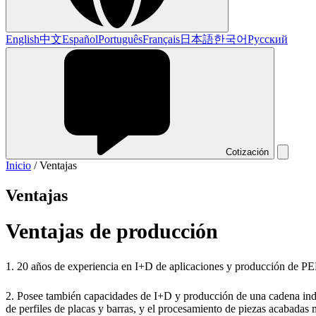
English
中文
Español
Português
Français
日本語
한국어
Русский
Cotización
Inicio
/
Ventajas
Ventajas
Ventajas de producción
1. 20 años de experiencia en I+D de aplicaciones y producción de P
2. Posee también capacidades de I+D y producción de una cadena indu
de perfiles de placas y barras, y el procesamiento de piezas acabada