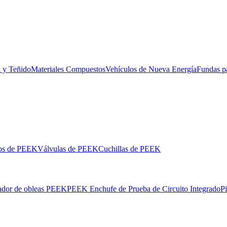
l y Teñido
Materiales Compuestos
Vehículos de Nueva Energía
Fundas p
los de PEEK
Válvulas de PEEK
Cuchillas de PEEK
ador de obleas PEEK
PEEK Enchufe de Prueba de Circuito Integrado
P