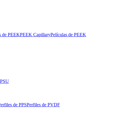
os de PEEK
PEEK Capillary
Películas de PEEK
 PPSU
erfiles de PPS
Perfiles de PVDF