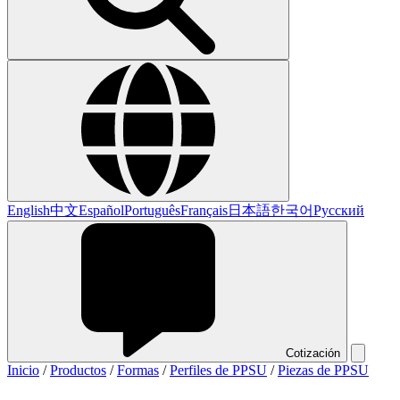
English
中文
Español
Português
Français
日本語
한국어
Русский
Cotización
Inicio
/
Productos
/
Formas
/
Perfiles de PPSU
/
Piezas de PPSU