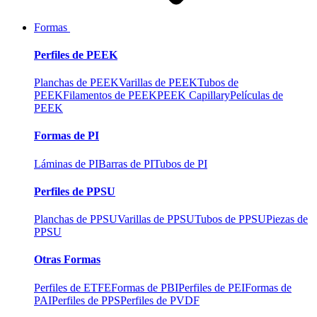
Formas
Perfiles de PEEK
Planchas de PEEK
Varillas de PEEK
Tubos de
PEEK
Filamentos de PEEK
PEEK Capillary
Películas de
PEEK
Formas de PI
Láminas de PI
Barras de PI
Tubos de PI
Perfiles de PPSU
Planchas de PPSU
Varillas de PPSU
Tubos de PPSU
Piezas de
PPSU
Otras Formas
Perfiles de ETFE
Formas de PBI
Perfiles de PEI
Formas de
PAI
Perfiles de PPS
Perfiles de PVDF