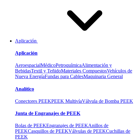
Aplicación
Aplicación
Aeroespacial
Médico
Petroquímica
Alimentación y
Bebidas
Textil y Teñido
Materiales Compuestos
Vehículos de
Nueva Energía
Fundas para Cables
Maquinaria General
Analítico
Conectores PEEK
PEEK Multivía
Válvula de Bomba PEEK
Junta de Engranajes de PEEK
Bolas de PEEK
Engranajes de PEEK
Anillos de
PEEK
Casquillos de PEEK
Válvulas de PEEK
Cuchillas de
PEEK