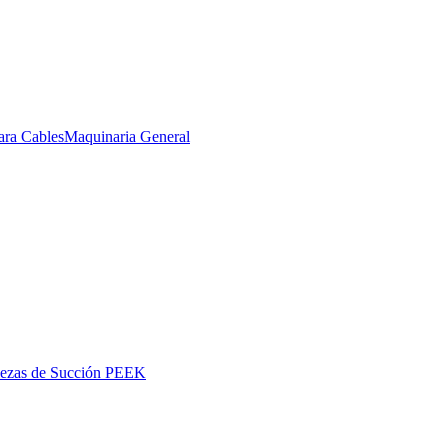
ara Cables
Maquinaria General
iezas de Succión PEEK