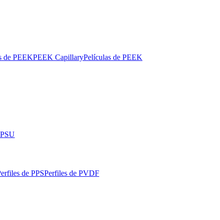
os de PEEK
PEEK Capillary
Películas de PEEK
 PPSU
erfiles de PPS
Perfiles de PVDF