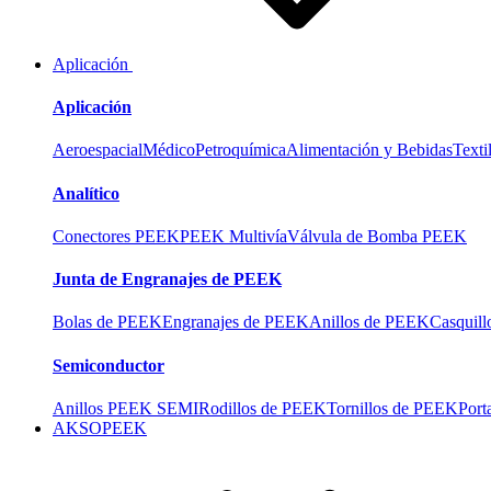
Aplicación
Aplicación
Aeroespacial
Médico
Petroquímica
Alimentación y Bebidas
Texti
Analítico
Conectores PEEK
PEEK Multivía
Válvula de Bomba PEEK
Junta de Engranajes de PEEK
Bolas de PEEK
Engranajes de PEEK
Anillos de PEEK
Casquil
Semiconductor
Anillos PEEK SEMI
Rodillos de PEEK
Tornillos de PEEK
Port
AKSOPEEK