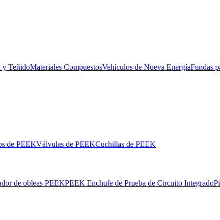
l y Teñido
Materiales Compuestos
Vehículos de Nueva Energía
Fundas p
los de PEEK
Válvulas de PEEK
Cuchillas de PEEK
ador de obleas PEEK
PEEK Enchufe de Prueba de Circuito Integrado
P