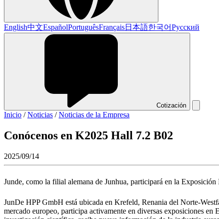
English
中文
Español
Português
Français
日本語
한국어
Русский
Cotización
Inicio
/
Noticias
/
Noticias de la Empresa
Conócenos en K2025 Hall 7.2 B02
2025/09/14
Junde, como la filial alemana de Junhua, participará en la Exposición
JunDe HPP GmbH está ubicada en Krefeld, Renania del Norte-Westfalia
mercado europeo, participa activamente en diversas exposiciones en E