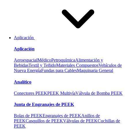
Aplicación
Aplicación
Aeroespacial
Médico
Petroquímica
Alimentación y
Bebidas
Textil y Teñido
Materiales Compuestos
Vehículos de
Nueva Energía
Fundas para Cables
Maquinaria General
Analítico
Conectores PEEK
PEEK Multivía
Válvula de Bomba PEEK
Junta de Engranajes de PEEK
Bolas de PEEK
Engranajes de PEEK
Anillos de
PEEK
Casquillos de PEEK
Válvulas de PEEK
Cuchillas de
PEEK