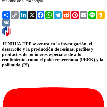
vehículos de nueva energía.
Share
Copy
LinkedIn
X
Facebook
WhatsApp
Telegram
Reddit
Pinterest
Email
Line
K
Link
VK
JUNHUA HPP se centra en la investigación, el
desarrollo y la producción de resinas, perfiles y
productos de polímeros especiales de alto
rendimiento, como el polieteretercetona (PEEK) y la
poliimida (PI).