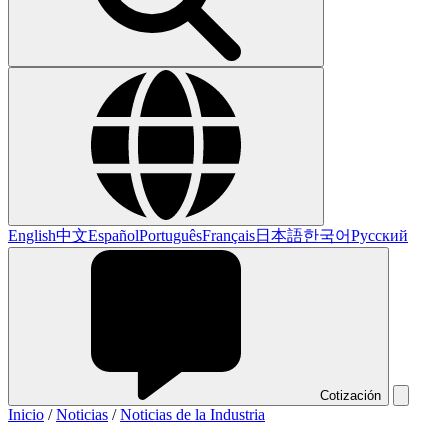
English
中文
Español
Português
Français
日本語
한국어
Русский
Cotización
Inicio
/
Noticias
/
Noticias de la Industria