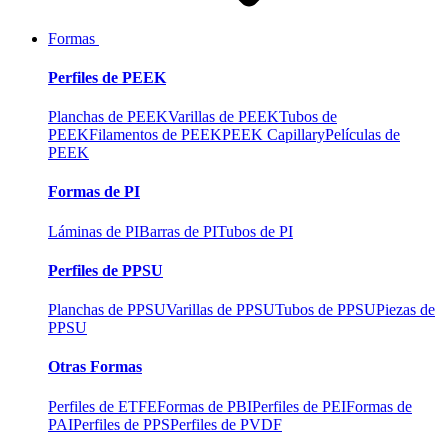
Formas
Perfiles de PEEK
Planchas de PEEK
Varillas de PEEK
Tubos de
PEEK
Filamentos de PEEK
PEEK Capillary
Películas de
PEEK
Formas de PI
Láminas de PI
Barras de PI
Tubos de PI
Perfiles de PPSU
Planchas de PPSU
Varillas de PPSU
Tubos de PPSU
Piezas de
PPSU
Otras Formas
Perfiles de ETFE
Formas de PBI
Perfiles de PEI
Formas de
PAI
Perfiles de PPS
Perfiles de PVDF