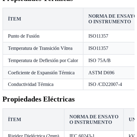
NORMA DE ENSAY
ÍTEM
O INSTRUMENTO
Punto de Fusión
ISO11357
Temperatura de Transición Vítrea
ISO11357
Temperatura de Deflexión por Calor
ISO 75A/B
Coeficiente de Expansión Térmica
ASTM D696
Conductividad Térmica
ISO /CD22007-4
Propiedades Eléctricas
NORMA DE ENSAYO
ÍTEM
UN
O INSTRUMENTO
Rigidez Dieléctrica (2mm)
IEC 60243-1
kV