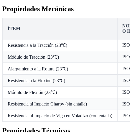
Propiedades Mecánicas
NOR
ÍTEM
O I
ISO 
Resistencia a la Tracción (23℃)
ISO 
Módulo de Tracción (23℃)
ISO 
Alargamiento a la Rotura (23℃)
ISO 
Resistencia a la Flexión (23℃)
ISO 
Módulo de Flexión (23℃)
Resistencia al Impacto Charpy (sin entalla)
ISO 
Resistencia al Impacto de Viga en Voladizo (con entalla)
ISO 
Propiedades Térmicas