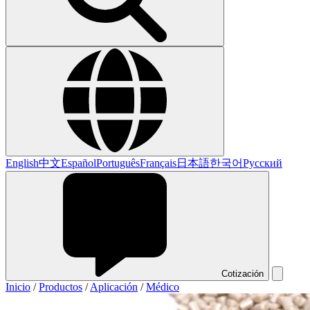
English
中文
Español
Português
Français
日本語
한국어
Русский
Cotización
Inicio
/
Productos
/
Aplicación
/
Médico