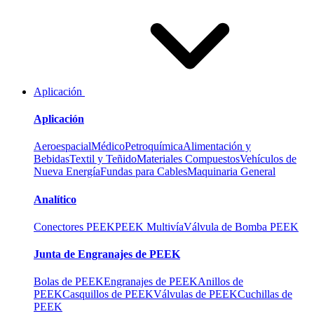
Aplicación
Aplicación
Aeroespacial
Médico
Petroquímica
Alimentación y
Bebidas
Textil y Teñido
Materiales Compuestos
Vehículos de
Nueva Energía
Fundas para Cables
Maquinaria General
Analítico
Conectores PEEK
PEEK Multivía
Válvula de Bomba PEEK
Junta de Engranajes de PEEK
Bolas de PEEK
Engranajes de PEEK
Anillos de
PEEK
Casquillos de PEEK
Válvulas de PEEK
Cuchillas de
PEEK