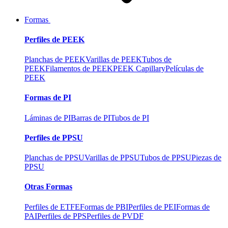
Formas
Perfiles de PEEK
Planchas de PEEK
Varillas de PEEK
Tubos de
PEEK
Filamentos de PEEK
PEEK Capillary
Películas de
PEEK
Formas de PI
Láminas de PI
Barras de PI
Tubos de PI
Perfiles de PPSU
Planchas de PPSU
Varillas de PPSU
Tubos de PPSU
Piezas de
PPSU
Otras Formas
Perfiles de ETFE
Formas de PBI
Perfiles de PEI
Formas de
PAI
Perfiles de PPS
Perfiles de PVDF