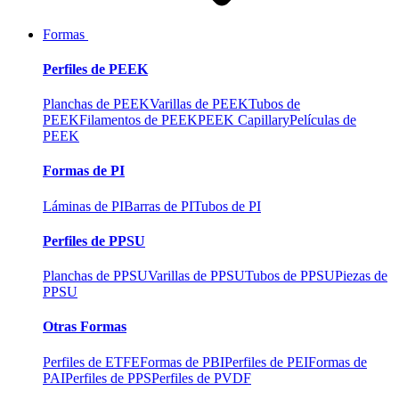
Formas
Perfiles de PEEK
Planchas de PEEK
Varillas de PEEK
Tubos de
PEEK
Filamentos de PEEK
PEEK Capillary
Películas de
PEEK
Formas de PI
Láminas de PI
Barras de PI
Tubos de PI
Perfiles de PPSU
Planchas de PPSU
Varillas de PPSU
Tubos de PPSU
Piezas de
PPSU
Otras Formas
Perfiles de ETFE
Formas de PBI
Perfiles de PEI
Formas de
PAI
Perfiles de PPS
Perfiles de PVDF