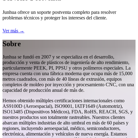
Junhua ofrece un soporte postventa completo para resolver
problemas técnicos y proteger los intereses del cliente.
Ver más →
Sobre
Junhua se fundó en 2007 y se especializa en el desarrollo,
producción y venta de plásticos de ingeniería de alto rendimiento,
particularmente PEEK, PI, PPSU y otros polímeros especiales. La
empresa cuenta con una fábrica moderna que ocupa más de 15,000
metros cuadrados, con más de 40 líneas de extrusión, equipos
completos de moldeo por inyección y procesamiento CNC, con una
capacidad de producción anual de más de.
Hemos obtenido múltiples certificaciones internacionales como
AS9100D (Aeroespacial), ISO9001, IATF1649 (Automotriz),
ISO13485 (Dispositivos Médicos), FDA, RoHS, REACH, SGS, y
nuestros productos son totalmente rastreables. Nuestros clientes
abarcan múltiples industrias de alto umbral en más de 60 países y
regiones, incluyendo aeroespacial, médico, semiconductores,
electrónica, alimentación y vehículos de nueva energía. Estamos