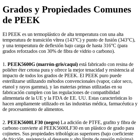
Grados y Propiedades Comunes
de PEEK
El PEEK es un termoplástico de alta temperatura con una alta
temperatura de transición vítrea (143°C) y punto de fusión (343°C),
y una temperatura de deflexión bajo carga de hasta 316°C (para
grados reforzados con 30% de fibra de vidrio o carbono).
1.
PEEK5600G (marrón-gris/caqui)
está fabricado con resina de
poliéter éter cetona pura y ofrece la mejor tenacidad y resistencia al
impacto de todos los grados de PEEK. El PEEK puro puede
esterilizarse utilizando métodos convencionales (vapor, calor seco,
etanol y rayos gamma), y las materias primas utilizadas en su
fabricación cumplen con las regulaciones de compatibilidad
alimentaria de la UE y la FDA de EE. UU. Estas características lo
hacen ampliamente utilizado en las industrias médica, farmacéutica y
de procesamiento de alimentos.
2.
PEEK5600LF30 (negro)
La adición de PTFE, grafito y fibra de
carbono convierte al PEEK5600LF30 en un plástico de grado para
cojinetes. Sus propiedades tribológicas superiores (bajo coeficiente
de fricción, resistencia al desgaste y alto límite de presión máxima)