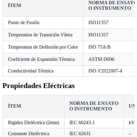
NORMA DE ENSAY
ÍTEM
O INSTRUMENTO
Punto de Fusión
ISO11357
Temperatura de Transición Vítrea
ISO11357
Temperatura de Deflexión por Calor
ISO 75A/B
Coeficiente de Expansión Térmica
ASTM D696
Conductividad Térmica
ISO /CD22007-4
Propiedades Eléctricas
NORMA DE ENSAYO
ÍTEM
UN
O INSTRUMENTO
Rigidez Dieléctrica (2mm)
IEC 60243-1
kV
Constante Dieléctrica
IEC 62631
–