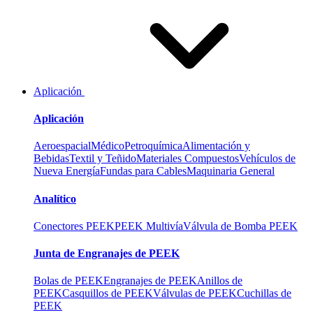
Aplicación
Aplicación
Aeroespacial
Médico
Petroquímica
Alimentación y
Bebidas
Textil y Teñido
Materiales Compuestos
Vehículos de
Nueva Energía
Fundas para Cables
Maquinaria General
Analítico
Conectores PEEK
PEEK Multivía
Válvula de Bomba PEEK
Junta de Engranajes de PEEK
Bolas de PEEK
Engranajes de PEEK
Anillos de
PEEK
Casquillos de PEEK
Válvulas de PEEK
Cuchillas de
PEEK