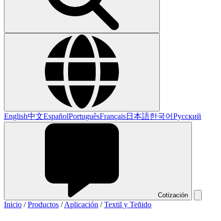
English
中文
Español
Português
Français
日本語
한국어
Русский
Cotización
Inicio
/
Productos
/
Aplicación
/
Textil y Teñido