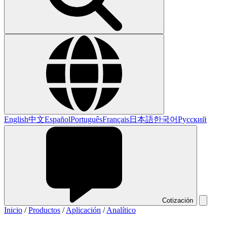
English
中文
Español
Português
Français
日本語
한국어
Русский
Cotización
Inicio
/
Productos
/
Aplicación
/
Analítico