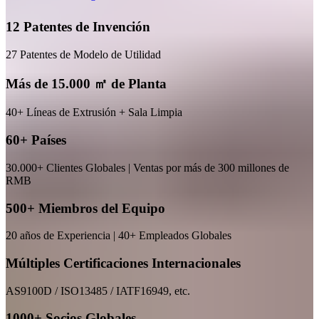
12 Patentes de Invención
27 Patentes de Modelo de Utilidad
Más de 15.000 ㎡ de Planta
40+ Líneas de Extrusión + Sala Limpia
60+ Países
30.000+ Clientes Globales | Ventas por más de 300 millones de
RMB
500+ Miembros del Equipo
20 años de Experiencia | 40+ Empleados Globales
Múltiples Certificaciones Internacionales
AS9100D / ISO13485 / IATF16949, etc.
1000+ Socios Globales