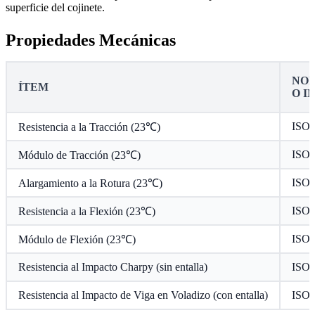
superficie del cojinete.
Propiedades Mecánicas
NOR
ÍTEM
O I
ISO 
Resistencia a la Tracción (23℃)
ISO 
Módulo de Tracción (23℃)
ISO 
Alargamiento a la Rotura (23℃)
ISO 
Resistencia a la Flexión (23℃)
ISO 
Módulo de Flexión (23℃)
Resistencia al Impacto Charpy (sin entalla)
ISO 
Resistencia al Impacto de Viga en Voladizo (con entalla)
ISO 