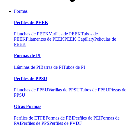
Formas
Perfiles de PEEK
Planchas de PEEK
Varillas de PEEK
Tubos de
PEEK
Filamentos de PEEK
PEEK Capillary
Películas de
PEEK
Formas de PI
Láminas de PI
Barras de PI
Tubos de PI
Perfiles de PPSU
Planchas de PPSU
Varillas de PPSU
Tubos de PPSU
Piezas de
PPSU
Otras Formas
Perfiles de ETFE
Formas de PBI
Perfiles de PEI
Formas de
PAI
Perfiles de PPS
Perfiles de PVDF