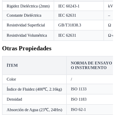
Rigidez Dieléctrica (2mm)
IEC 60243-1
kV
Constante Dieléctrica
IEC 62631
–
Resistividad Superficial
GB/T31838.3
Ω
Resistividad Volumétrica
IEC 62631
Ω·c
Otras Propiedades
NORMA DE ENSAYO
ÍTEM
O INSTRUMENTO
Color
/
ISO 1133
Índice de Fluidez (400℃, 2.16kg)
Densidad
ISO 1183
ISO 62-1
Absorción de Agua (23℃, 24Hrs)