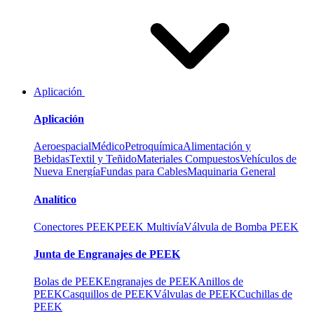
Aplicación
Aplicación
Aeroespacial
Médico
Petroquímica
Alimentación y
Bebidas
Textil y Teñido
Materiales Compuestos
Vehículos de
Nueva Energía
Fundas para Cables
Maquinaria General
Analítico
Conectores PEEK
PEEK Multivía
Válvula de Bomba PEEK
Junta de Engranajes de PEEK
Bolas de PEEK
Engranajes de PEEK
Anillos de
PEEK
Casquillos de PEEK
Válvulas de PEEK
Cuchillas de
PEEK