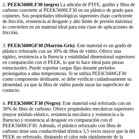
2.
PEEK5600LF30 (negro)
La adición de PTFE, grafito y fibra de
carbono convierte al PEEK5600LF30 en un plástico de grado para
cojinetes. Sus propiedades tribológicas superiores (bajo coeficiente
de fricción, resistencia al desgaste y alto límite de presión máxima)
lo convierten en un material ideal para esta clase de aplicaciones de
fricción.
3.
PEEK5600GF30 (Marrón-Gris)
: Este material es un grado de
plástico reforzado con un 30% de fibra de vidrio. Ofrece una
rigidez, resistencia a la fluencia y estabilidad dimensional superiores
en comparación con el PEEK, lo que lo hace ideal para piezas
estructurales. Puede soportar cargas fijas durante períodos
prolongados a altas temperaturas. Si se utiliza PEEK5600GF30
como componente deslizante, se debe verificar cuidadosamente su
idoneidad, ya que la fibra de vidrio puede rayar las superficies de
contacto.
4.
PEEK5600CF30 (Negro)
: Este material está reforzado con un
30% de fibra de carbono. Ofrece propiedades mecánicas superiores
(mayor módulo elástico, resistencia mecánica y resistencia a la
fluencia) y resistencia al desgaste en comparación con el
PEEK5600GF30. Además, el plástico reforzado con fibra de
carbono tiene una conductividad térmica 3,5 veces mayor que la del
PEEK no reforzado, disipando el calor más rápidamente de la