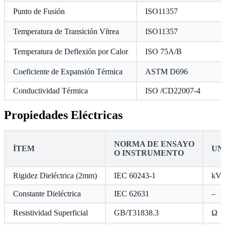
Punto de Fusión
ISO11357
Temperatura de Transición Vítrea
ISO11357
Temperatura de Deflexión por Calor
ISO 75A/B
Coeficiente de Expansión Térmica
ASTM D696
Conductividad Térmica
ISO /CD22007-4
Propiedades Eléctricas
NORMA DE ENSAYO
ÍTEM
UN
O INSTRUMENTO
Rigidez Dieléctrica (2mm)
IEC 60243-1
kV
Constante Dieléctrica
IEC 62631
–
Resistividad Superficial
GB/T31838.3
Ω