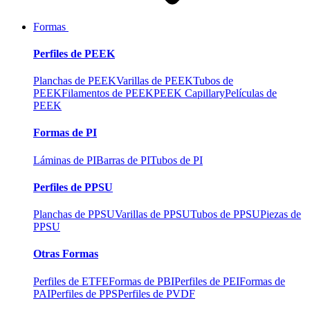
Formas
Perfiles de PEEK
Planchas de PEEK
Varillas de PEEK
Tubos de
PEEK
Filamentos de PEEK
PEEK Capillary
Películas de
PEEK
Formas de PI
Láminas de PI
Barras de PI
Tubos de PI
Perfiles de PPSU
Planchas de PPSU
Varillas de PPSU
Tubos de PPSU
Piezas de
PPSU
Otras Formas
Perfiles de ETFE
Formas de PBI
Perfiles de PEI
Formas de
PAI
Perfiles de PPS
Perfiles de PVDF