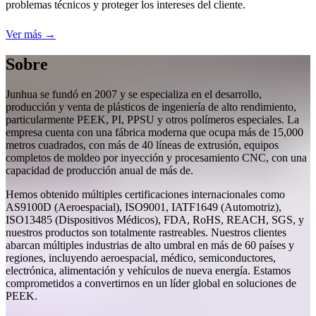
problemas técnicos y proteger los intereses del cliente.
Ver más →
Sobre
Junhua se fundó en 2007 y se especializa en el desarrollo,
producción y venta de plásticos de ingeniería de alto rendimiento,
particularmente PEEK, PI, PPSU y otros polímeros especiales. La
empresa cuenta con una fábrica moderna que ocupa más de 15,000
metros cuadrados, con más de 40 líneas de extrusión, equipos
completos de moldeo por inyección y procesamiento CNC, con una
capacidad de producción anual de más de.
Hemos obtenido múltiples certificaciones internacionales como
AS9100D (Aeroespacial), ISO9001, IATF1649 (Automotriz),
ISO13485 (Dispositivos Médicos), FDA, RoHS, REACH, SGS, y
nuestros productos son totalmente rastreables. Nuestros clientes
abarcan múltiples industrias de alto umbral en más de 60 países y
regiones, incluyendo aeroespacial, médico, semiconductores,
electrónica, alimentación y vehículos de nueva energía. Estamos
comprometidos a convertirnos en un líder global en soluciones de
PEEK.