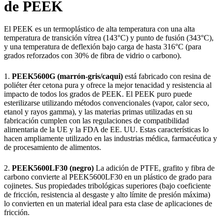
de PEEK
El PEEK es un termoplástico de alta temperatura con una alta
temperatura de transición vítrea (143°C) y punto de fusión (343°C),
y una temperatura de deflexión bajo carga de hasta 316°C (para
grados reforzados con 30% de fibra de vidrio o carbono).
1.
PEEK5600G (marrón-gris/caqui)
está fabricado con resina de
poliéter éter cetona pura y ofrece la mejor tenacidad y resistencia al
impacto de todos los grados de PEEK. El PEEK puro puede
esterilizarse utilizando métodos convencionales (vapor, calor seco,
etanol y rayos gamma), y las materias primas utilizadas en su
fabricación cumplen con las regulaciones de compatibilidad
alimentaria de la UE y la FDA de EE. UU. Estas características lo
hacen ampliamente utilizado en las industrias médica, farmacéutica y
de procesamiento de alimentos.
2.
PEEK5600LF30 (negro)
La adición de PTFE, grafito y fibra de
carbono convierte al PEEK5600LF30 en un plástico de grado para
cojinetes. Sus propiedades tribológicas superiores (bajo coeficiente
de fricción, resistencia al desgaste y alto límite de presión máxima)
lo convierten en un material ideal para esta clase de aplicaciones de
fricción.