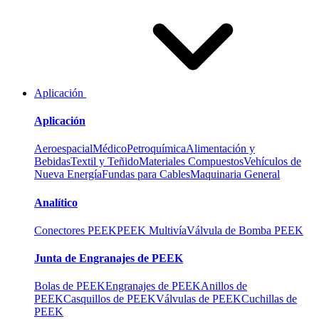
Aplicación
Aplicación
Aeroespacial
Médico
Petroquímica
Alimentación y
Bebidas
Textil y Teñido
Materiales Compuestos
Vehículos de
Nueva Energía
Fundas para Cables
Maquinaria General
Analítico
Conectores PEEK
PEEK Multivía
Válvula de Bomba PEEK
Junta de Engranajes de PEEK
Bolas de PEEK
Engranajes de PEEK
Anillos de
PEEK
Casquillos de PEEK
Válvulas de PEEK
Cuchillas de
PEEK