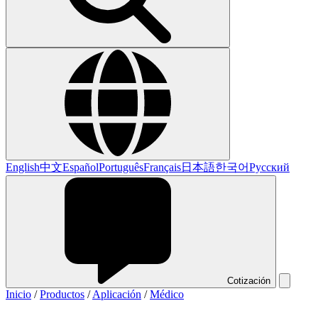
English
中文
Español
Português
Français
日本語
한국어
Русский
Cotización
Inicio
/
Productos
/
Aplicación
/
Médico