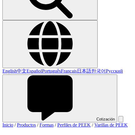
English
中文
Español
Português
Français
日本語
한국어
Русский
Cotización
Inicio
/
Productos
/
Formas
/
Perfiles de PEEK
/
Varillas de PEEK