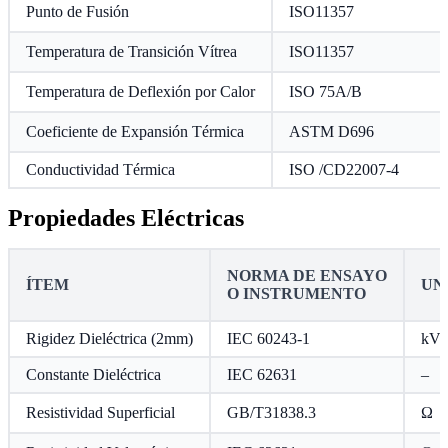
Punto de Fusión
ISO11357
Temperatura de Transición Vítrea
ISO11357
Temperatura de Deflexión por Calor
ISO 75A/B
Coeficiente de Expansión Térmica
ASTM D696
Conductividad Térmica
ISO /CD22007-4
Propiedades Eléctricas
NORMA DE ENSAYO
ÍTEM
UN
O INSTRUMENTO
Rigidez Dieléctrica (2mm)
IEC 60243-1
kV
Constante Dieléctrica
IEC 62631
–
Resistividad Superficial
GB/T31838.3
Ω