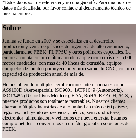
*Estos datos son de referencia y no una garantía. Para una hoja de
datos más detallada, por favor contacte al departamento técnico de
nuestra empresa.
Sobre
Junhua se fundó en 2007 y se especializa en el desarrollo,
producción y venta de plásticos de ingeniería de alto rendimiento,
particularmente PEEK, PI, PPSU y otros polímeros especiales. La
empresa cuenta con una fábrica moderna que ocupa más de 15,000
metros cuadrados, con más de 40 líneas de extrusión, equipos
completos de moldeo por inyección y procesamiento CNC, con una
capacidad de producción anual de más de.
Hemos obtenido múltiples certificaciones internacionales como
AS9100D (Aeroespacial), ISO9001, IATF1649 (Automotriz),
ISO13485 (Dispositivos Médicos), FDA, RoHS, REACH, SGS, y
nuestros productos son totalmente rastreables. Nuestros clientes
abarcan múltiples industrias de alto umbral en más de 60 países y
regiones, incluyendo aeroespacial, médico, semiconductores,
electrónica, alimentación y vehículos de nueva energía. Estamos
comprometidos a convertirnos en un líder global en soluciones de
PEEK.