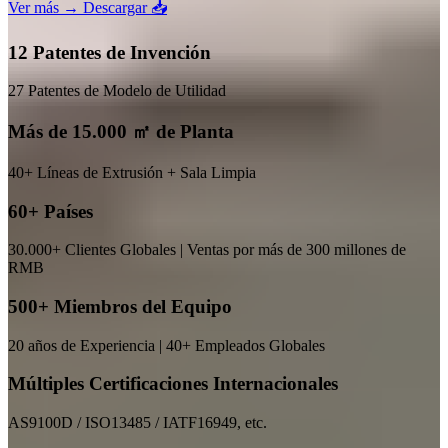
Ver más →
Descargar 📥
12 Patentes de Invención
27 Patentes de Modelo de Utilidad
Más de 15.000 ㎡ de Planta
40+ Líneas de Extrusión + Sala Limpia
60+ Países
30.000+ Clientes Globales | Ventas por más de 300 millones de
RMB
500+ Miembros del Equipo
20 años de Experiencia | 40+ Empleados Globales
Múltiples Certificaciones Internacionales
AS9100D / ISO13485 / IATF16949, etc.