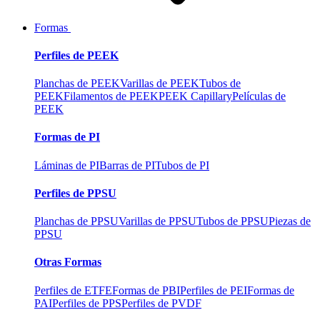
Formas
Perfiles de PEEK
Planchas de PEEK
Varillas de PEEK
Tubos de
PEEK
Filamentos de PEEK
PEEK Capillary
Películas de
PEEK
Formas de PI
Láminas de PI
Barras de PI
Tubos de PI
Perfiles de PPSU
Planchas de PPSU
Varillas de PPSU
Tubos de PPSU
Piezas de
PPSU
Otras Formas
Perfiles de ETFE
Formas de PBI
Perfiles de PEI
Formas de
PAI
Perfiles de PPS
Perfiles de PVDF