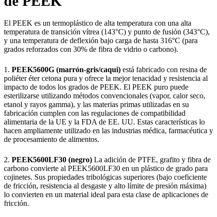
de PEEK
El PEEK es un termoplástico de alta temperatura con una alta
temperatura de transición vítrea (143°C) y punto de fusión (343°C),
y una temperatura de deflexión bajo carga de hasta 316°C (para
grados reforzados con 30% de fibra de vidrio o carbono).
1.
PEEK5600G (marrón-gris/caqui)
está fabricado con resina de
poliéter éter cetona pura y ofrece la mejor tenacidad y resistencia al
impacto de todos los grados de PEEK. El PEEK puro puede
esterilizarse utilizando métodos convencionales (vapor, calor seco,
etanol y rayos gamma), y las materias primas utilizadas en su
fabricación cumplen con las regulaciones de compatibilidad
alimentaria de la UE y la FDA de EE. UU. Estas características lo
hacen ampliamente utilizado en las industrias médica, farmacéutica y
de procesamiento de alimentos.
2.
PEEK5600LF30 (negro)
La adición de PTFE, grafito y fibra de
carbono convierte al PEEK5600LF30 en un plástico de grado para
cojinetes. Sus propiedades tribológicas superiores (bajo coeficiente
de fricción, resistencia al desgaste y alto límite de presión máxima)
lo convierten en un material ideal para esta clase de aplicaciones de
fricción.