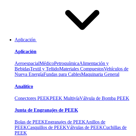
Aplicación
Aplicación
Aeroespacial
Médico
Petroquímica
Alimentación y
Bebidas
Textil y Teñido
Materiales Compuestos
Vehículos de
Nueva Energía
Fundas para Cables
Maquinaria General
Analítico
Conectores PEEK
PEEK Multivía
Válvula de Bomba PEEK
Junta de Engranajes de PEEK
Bolas de PEEK
Engranajes de PEEK
Anillos de
PEEK
Casquillos de PEEK
Válvulas de PEEK
Cuchillas de
PEEK