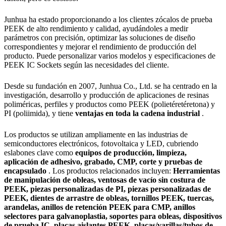
Junhua ha estado proporcionando a los clientes zócalos de prueba
PEEK de alto rendimiento y calidad, ayudándoles a medir
parámetros con precisión, optimizar las soluciones de diseño
correspondientes y mejorar el rendimiento de producción del
producto. Puede personalizar varios modelos y especificaciones de
PEEK IC Sockets según las necesidades del cliente.
Desde su fundación en 2007, Junhua Co., Ltd. se ha centrado en la
investigación, desarrollo y producción de aplicaciones de resinas
poliméricas, perfiles y productos como PEEK (polietéretéretona) y
PI (poliimida), y tiene
ventajas en toda la cadena industrial
.
Los productos se utilizan ampliamente en las industrias de
semiconductores electrónicos, fotovoltaica y LED, cubriendo
eslabones clave como
equipos de producción, limpieza,
aplicación de adhesivo, grabado, CMP, corte y pruebas de
encapsulado
. Los productos relacionados incluyen:
Herramientas
de manipulación de obleas, ventosas de vacío sin costura de
PEEK, piezas personalizadas de PI, piezas personalizadas de
PEEK, dientes de arrastre de obleas, tornillos PEEK, tuercas,
arandelas, anillos de retención PEEK para CMP, anillos
selectores para galvanoplastia, soportes para obleas, dispositivos
de prueba IC, placas aislantes PEEK, placas/varillas/tubos de