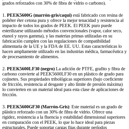
grados reforzados con 30% de fibra de vidrio o carbono).
1.
PEEK5600G (marrón-gris/caqui)
está fabricado con resina de
poliéter éter cetona pura y ofrece la mejor tenacidad y resistencia al
impacto de todos los grados de PEEK. El PEEK puro puede
esterilizarse utilizando métodos convencionales (vapor, calor seco,
etanol y rayos gamma), y las materias primas utilizadas en su
fabricación cumplen con las regulaciones de compatibilidad
alimentaria de la UE y la FDA de EE. UU. Estas características lo
hacen ampliamente utilizado en las industrias médica, farmacéutica y
de procesamiento de alimentos.
2.
PEEK5600LF30 (negro)
La adición de PTFE, grafito y fibra de
carbono convierte al PEEK5600LF30 en un plástico de grado para
cojinetes. Sus propiedades tribológicas superiores (bajo coeficiente
de fricción, resistencia al desgaste y alto límite de presión máxima)
lo convierten en un material ideal para esta clase de aplicaciones de
fricción.
3.
PEEK5600GF30 (Marrón-Gris)
: Este material es un grado de
plástico reforzado con un 30% de fibra de vidrio. Ofrece una
rigidez, resistencia a la fluencia y estabilidad dimensional superiores
en comparación con el PEEK, lo que lo hace ideal para piezas
estructurales. Puede soportar cargas fijas durante períodos