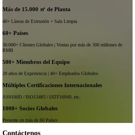
Más de 15.000 ㎡ de Planta
40+ Líneas de Extrusión + Sala Limpia
60+ Países
30.000+ Clientes Globales | Ventas por más de 300 millones de
RMB
500+ Miembros del Equipo
20 años de Experiencia | 40+ Empleados Globales
Múltiples Certificaciones Internacionales
AS9100D / ISO13485 / IATF16949, etc.
1000+ Socios Globales
Presente en más de 60 Países
Contáctenos