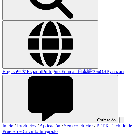
English
中文
Español
Português
Français
日本語
한국어
Русский
Cotización
Inicio
/
Productos
/
Aplicación
/
Semiconductor
/
PEEK Enchufe de
Prueba de Circuito Integrado