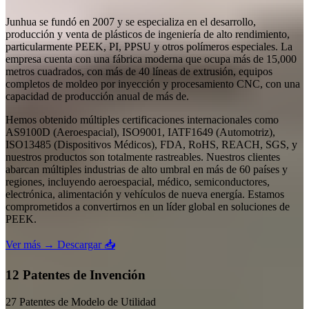
Junhua se fundó en 2007 y se especializa en el desarrollo,
producción y venta de plásticos de ingeniería de alto rendimiento,
particularmente PEEK, PI, PPSU y otros polímeros especiales. La
empresa cuenta con una fábrica moderna que ocupa más de 15,000
metros cuadrados, con más de 40 líneas de extrusión, equipos
completos de moldeo por inyección y procesamiento CNC, con una
capacidad de producción anual de más de.
Hemos obtenido múltiples certificaciones internacionales como
AS9100D (Aeroespacial), ISO9001, IATF1649 (Automotriz),
ISO13485 (Dispositivos Médicos), FDA, RoHS, REACH, SGS, y
nuestros productos son totalmente rastreables. Nuestros clientes
abarcan múltiples industrias de alto umbral en más de 60 países y
regiones, incluyendo aeroespacial, médico, semiconductores,
electrónica, alimentación y vehículos de nueva energía. Estamos
comprometidos a convertirnos en un líder global en soluciones de
PEEK.
Ver más →
Descargar 📥
12 Patentes de Invención
27 Patentes de Modelo de Utilidad