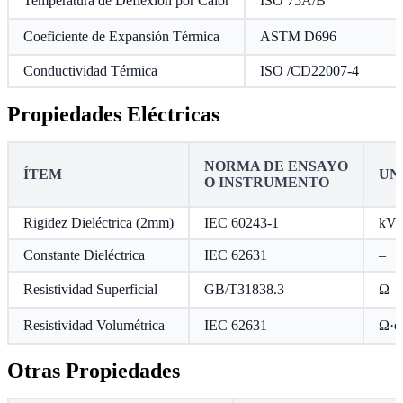
Temperatura de Deflexión por Calor
ISO 75A/B
Coeficiente de Expansión Térmica
ASTM D696
Conductividad Térmica
ISO /CD22007-4
Propiedades Eléctricas
NORMA DE ENSAYO
ÍTEM
UN
O INSTRUMENTO
Rigidez Dieléctrica (2mm)
IEC 60243-1
kV
Constante Dieléctrica
IEC 62631
–
Resistividad Superficial
GB/T31838.3
Ω
Resistividad Volumétrica
IEC 62631
Ω·c
Otras Propiedades