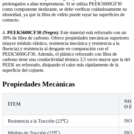
prolongados a altas temperaturas. Si se utiliza PEEK5600GF30
como componente deslizante, se debe verificar cuidadosamente su
idoneidad, ya que la fibra de vidrio puede rayar las superficies de
contacto.
4.
PEEK5600CF30 (Negro)
: Este material está reforzado con un
30% de fibra de carbono. Ofrece propiedades mecánicas superiores
(mayor módulo elástico, resistencia mecánica y resistencia a la
fluencia) y resistencia al desgaste en comparación con el
PEEK5600GF30. Además, el plástico reforzado con fibra de
carbono tiene una conductividad térmica 3,5 veces mayor que la del
PEEK no reforzado, disipando el calor más rápidamente de la
superficie del cojinete.
Propiedades Mecánicas
NOR
ÍTEM
O I
ISO 
Resistencia a la Tracción (23℃)
ISO 
Módulo de Tracción (23℃)