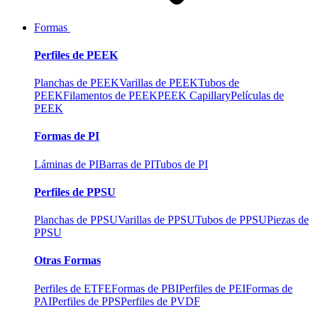
Formas
Perfiles de PEEK
Planchas de PEEK
Varillas de PEEK
Tubos de
PEEK
Filamentos de PEEK
PEEK Capillary
Películas de
PEEK
Formas de PI
Láminas de PI
Barras de PI
Tubos de PI
Perfiles de PPSU
Planchas de PPSU
Varillas de PPSU
Tubos de PPSU
Piezas de
PPSU
Otras Formas
Perfiles de ETFE
Formas de PBI
Perfiles de PEI
Formas de
PAI
Perfiles de PPS
Perfiles de PVDF