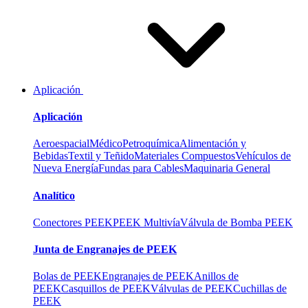
Aplicación
Aplicación
Aeroespacial
Médico
Petroquímica
Alimentación y
Bebidas
Textil y Teñido
Materiales Compuestos
Vehículos de
Nueva Energía
Fundas para Cables
Maquinaria General
Analítico
Conectores PEEK
PEEK Multivía
Válvula de Bomba PEEK
Junta de Engranajes de PEEK
Bolas de PEEK
Engranajes de PEEK
Anillos de
PEEK
Casquillos de PEEK
Válvulas de PEEK
Cuchillas de
PEEK