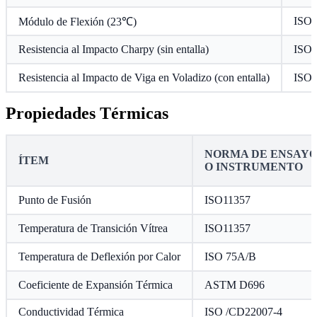
ISO 
Módulo de Flexión (23℃)
Resistencia al Impacto Charpy (sin entalla)
ISO 
Resistencia al Impacto de Viga en Voladizo (con entalla)
ISO 
Propiedades Térmicas
NORMA DE ENSAY
ÍTEM
O INSTRUMENTO
Punto de Fusión
ISO11357
Temperatura de Transición Vítrea
ISO11357
Temperatura de Deflexión por Calor
ISO 75A/B
Coeficiente de Expansión Térmica
ASTM D696
Conductividad Térmica
ISO /CD22007-4