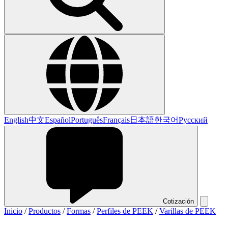
English
中文
Español
Português
Français
日本語
한국어
Русский
Cotización
Inicio
/
Productos
/
Formas
/
Perfiles de PEEK
/
Varillas de PEEK