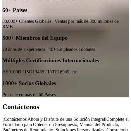
60+ Países
30.000+ Clientes Globales | Ventas por más de 300 millones de
RMB
500+ Miembros del Equipo
20 años de Experiencia | 40+ Empleados Globales
Múltiples Certificaciones Internacionales
AS9100D / ISO13485 / IATF16949, etc.
1000+ Socios Globales
Presente en más de 60 Países
Contáctenos
¡Contáctenos Ahora y Disfrute de una Solución Integral!Complete el
Formulario para Obtener un Presupuesto, Manual del Producto,
Parámetros de Rendimiento, Soluciones Personalizadas, Consultoría