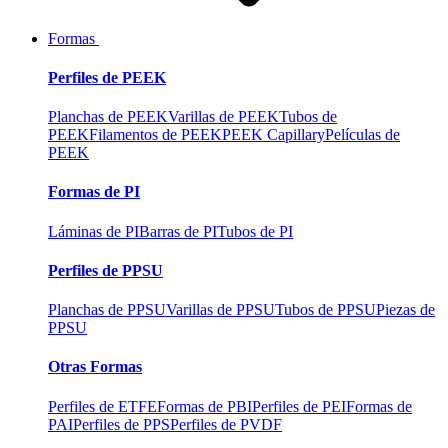
Formas
Perfiles de PEEK
Planchas de PEEK
Varillas de PEEK
Tubos de
PEEK
Filamentos de PEEK
PEEK Capillary
Películas de
PEEK
Formas de PI
Láminas de PI
Barras de PI
Tubos de PI
Perfiles de PPSU
Planchas de PPSU
Varillas de PPSU
Tubos de PPSU
Piezas de
PPSU
Otras Formas
Perfiles de ETFE
Formas de PBI
Perfiles de PEI
Formas de
PAI
Perfiles de PPS
Perfiles de PVDF