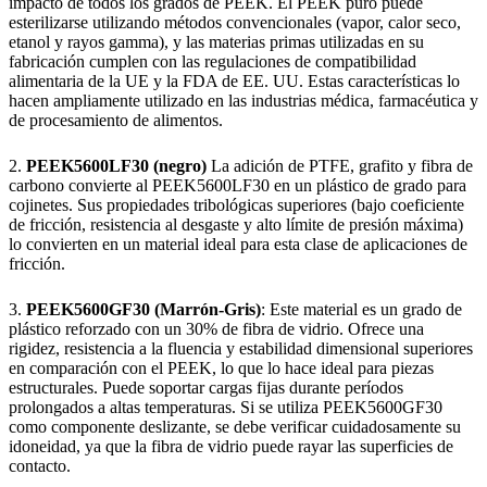
impacto de todos los grados de PEEK. El PEEK puro puede
esterilizarse utilizando métodos convencionales (vapor, calor seco,
etanol y rayos gamma), y las materias primas utilizadas en su
fabricación cumplen con las regulaciones de compatibilidad
alimentaria de la UE y la FDA de EE. UU. Estas características lo
hacen ampliamente utilizado en las industrias médica, farmacéutica y
de procesamiento de alimentos.
2.
PEEK5600LF30 (negro)
La adición de PTFE, grafito y fibra de
carbono convierte al PEEK5600LF30 en un plástico de grado para
cojinetes. Sus propiedades tribológicas superiores (bajo coeficiente
de fricción, resistencia al desgaste y alto límite de presión máxima)
lo convierten en un material ideal para esta clase de aplicaciones de
fricción.
3.
PEEK5600GF30 (Marrón-Gris)
: Este material es un grado de
plástico reforzado con un 30% de fibra de vidrio. Ofrece una
rigidez, resistencia a la fluencia y estabilidad dimensional superiores
en comparación con el PEEK, lo que lo hace ideal para piezas
estructurales. Puede soportar cargas fijas durante períodos
prolongados a altas temperaturas. Si se utiliza PEEK5600GF30
como componente deslizante, se debe verificar cuidadosamente su
idoneidad, ya que la fibra de vidrio puede rayar las superficies de
contacto.