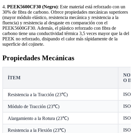
4.
PEEK5600CF30 (Negro)
: Este material está reforzado con un
30% de fibra de carbono. Ofrece propiedades mecánicas superiores
(mayor módulo elástico, resistencia mecánica y resistencia a la
fluencia) y resistencia al desgaste en comparación con el
PEEK5600GF30. Además, el plástico reforzado con fibra de
carbono tiene una conductividad térmica 3,5 veces mayor que la del
PEEK no reforzado, disipando el calor más rápidamente de la
superficie del cojinete.
Propiedades Mecánicas
NOR
ÍTEM
O I
ISO 
Resistencia a la Tracción (23℃)
ISO 
Módulo de Tracción (23℃)
ISO 
Alargamiento a la Rotura (23℃)
ISO 
Resistencia a la Flexión (23℃)