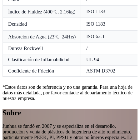
ISO 1133
Índice de Fluidez (400℃, 2.16kg)
Densidad
ISO 1183
ISO 62-1
Absorción de Agua (23℃, 24Hrs)
Dureza Rockwell
/
Clasificación de Inflamabilidad
UL 94
Coeficiente de Fricción
ASTM D3702
*Estos datos son de referencia y no una garantía. Para una hoja de
datos más detallada, por favor contacte al departamento técnico de
nuestra empresa.
Sobre
Junhua se fundó en 2007 y se especializa en el desarrollo,
producción y venta de plásticos de ingeniería de alto rendimiento,
particularmente PEEK, PI, PPSU y otros polímeros especiales. La