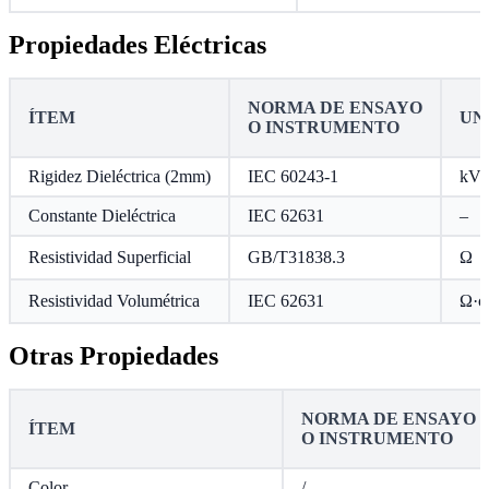
Propiedades Eléctricas
NORMA DE ENSAYO
ÍTEM
UN
O INSTRUMENTO
Rigidez Dieléctrica (2mm)
IEC 60243-1
kV
Constante Dieléctrica
IEC 62631
–
Resistividad Superficial
GB/T31838.3
Ω
Resistividad Volumétrica
IEC 62631
Ω·c
Otras Propiedades
NORMA DE ENSAYO
ÍTEM
O INSTRUMENTO
Color
/