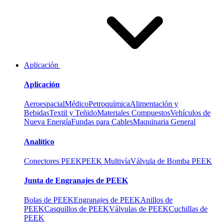
Aplicación
Aplicación
Aeroespacial
Médico
Petroquímica
Alimentación y
Bebidas
Textil y Teñido
Materiales Compuestos
Vehículos de
Nueva Energía
Fundas para Cables
Maquinaria General
Analítico
Conectores PEEK
PEEK Multivía
Válvula de Bomba PEEK
Junta de Engranajes de PEEK
Bolas de PEEK
Engranajes de PEEK
Anillos de
PEEK
Casquillos de PEEK
Válvulas de PEEK
Cuchillas de
PEEK