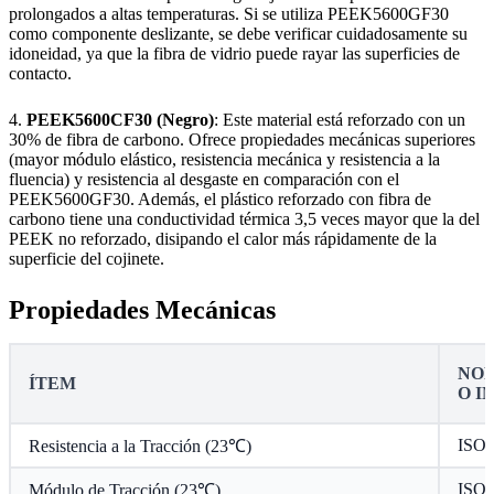
prolongados a altas temperaturas. Si se utiliza PEEK5600GF30
como componente deslizante, se debe verificar cuidadosamente su
idoneidad, ya que la fibra de vidrio puede rayar las superficies de
contacto.
4.
PEEK5600CF30 (Negro)
: Este material está reforzado con un
30% de fibra de carbono. Ofrece propiedades mecánicas superiores
(mayor módulo elástico, resistencia mecánica y resistencia a la
fluencia) y resistencia al desgaste en comparación con el
PEEK5600GF30. Además, el plástico reforzado con fibra de
carbono tiene una conductividad térmica 3,5 veces mayor que la del
PEEK no reforzado, disipando el calor más rápidamente de la
superficie del cojinete.
Propiedades Mecánicas
NOR
ÍTEM
O I
ISO 
Resistencia a la Tracción (23℃)
ISO 
Módulo de Tracción (23℃)