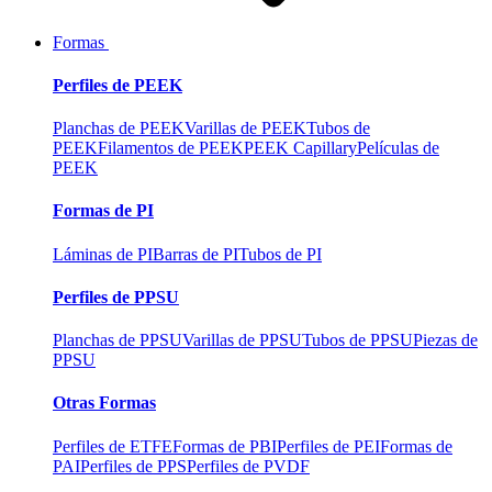
Formas
Perfiles de PEEK
Planchas de PEEK
Varillas de PEEK
Tubos de
PEEK
Filamentos de PEEK
PEEK Capillary
Películas de
PEEK
Formas de PI
Láminas de PI
Barras de PI
Tubos de PI
Perfiles de PPSU
Planchas de PPSU
Varillas de PPSU
Tubos de PPSU
Piezas de
PPSU
Otras Formas
Perfiles de ETFE
Formas de PBI
Perfiles de PEI
Formas de
PAI
Perfiles de PPS
Perfiles de PVDF