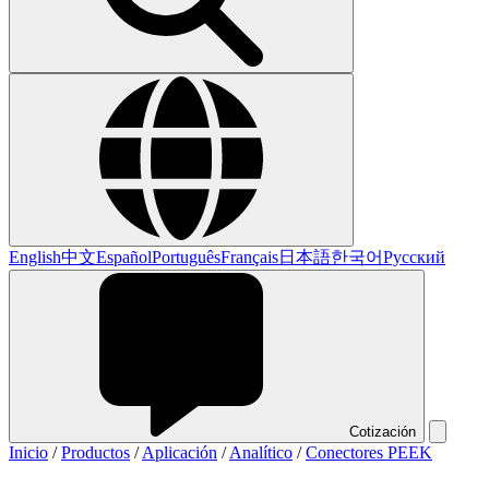
English
中文
Español
Português
Français
日本語
한국어
Русский
Cotización
Inicio
/
Productos
/
Aplicación
/
Analítico
/
Conectores PEEK