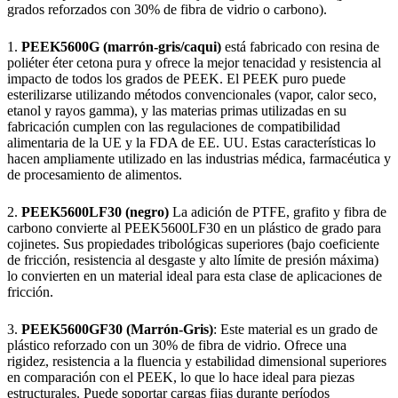
grados reforzados con 30% de fibra de vidrio o carbono).
1.
PEEK5600G (marrón-gris/caqui)
está fabricado con resina de
poliéter éter cetona pura y ofrece la mejor tenacidad y resistencia al
impacto de todos los grados de PEEK. El PEEK puro puede
esterilizarse utilizando métodos convencionales (vapor, calor seco,
etanol y rayos gamma), y las materias primas utilizadas en su
fabricación cumplen con las regulaciones de compatibilidad
alimentaria de la UE y la FDA de EE. UU. Estas características lo
hacen ampliamente utilizado en las industrias médica, farmacéutica y
de procesamiento de alimentos.
2.
PEEK5600LF30 (negro)
La adición de PTFE, grafito y fibra de
carbono convierte al PEEK5600LF30 en un plástico de grado para
cojinetes. Sus propiedades tribológicas superiores (bajo coeficiente
de fricción, resistencia al desgaste y alto límite de presión máxima)
lo convierten en un material ideal para esta clase de aplicaciones de
fricción.
3.
PEEK5600GF30 (Marrón-Gris)
: Este material es un grado de
plástico reforzado con un 30% de fibra de vidrio. Ofrece una
rigidez, resistencia a la fluencia y estabilidad dimensional superiores
en comparación con el PEEK, lo que lo hace ideal para piezas
estructurales. Puede soportar cargas fijas durante períodos