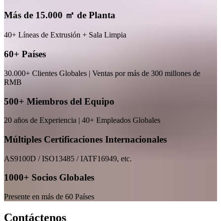
Más de 15.000 ㎡ de Planta
40+ Líneas de Extrusión + Sala Limpia
60+ Países
30.000+ Clientes Globales | Ventas por más de 300 millones de
RMB
500+ Miembros del Equipo
20 años de Experiencia | 40+ Empleados Globales
Múltiples Certificaciones Internacionales
AS9100D / ISO13485 / IATF16949, etc.
1000+ Socios Globales
Presente en más de 60 Países
Contáctenos