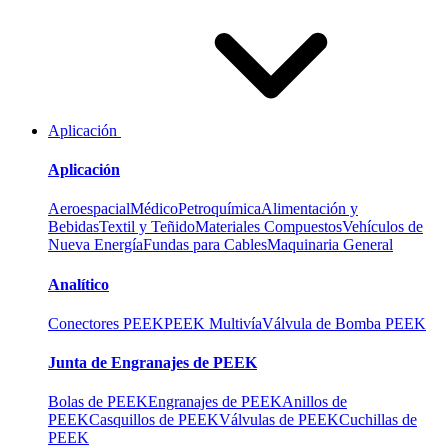
Aplicación
Aplicación
Aeroespacial
Médico
Petroquímica
Alimentación y
Bebidas
Textil y Teñido
Materiales Compuestos
Vehículos de
Nueva Energía
Fundas para Cables
Maquinaria General
Analítico
Conectores PEEK
PEEK Multivía
Válvula de Bomba PEEK
Junta de Engranajes de PEEK
Bolas de PEEK
Engranajes de PEEK
Anillos de
PEEK
Casquillos de PEEK
Válvulas de PEEK
Cuchillas de
PEEK