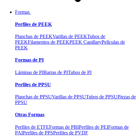
Formas
Perfiles de PEEK
Planchas de PEEK
Varillas de PEEK
Tubos de
PEEK
Filamentos de PEEK
PEEK Capillary
Películas de
PEEK
Formas de PI
Láminas de PI
Barras de PI
Tubos de PI
Perfiles de PPSU
Planchas de PPSU
Varillas de PPSU
Tubos de PPSU
Piezas de
PPSU
Otras Formas
Perfiles de ETFE
Formas de PBI
Perfiles de PEI
Formas de
PAI
Perfiles de PPS
Perfiles de PVDF