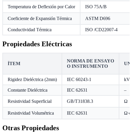
Temperatura de Deflexión por Calor
ISO 75A/B
Coeficiente de Expansión Térmica
ASTM D696
Conductividad Térmica
ISO /CD22007-4
Propiedades Eléctricas
NORMA DE ENSAYO
ÍTEM
UN
O INSTRUMENTO
Rigidez Dieléctrica (2mm)
IEC 60243-1
kV
Constante Dieléctrica
IEC 62631
–
Resistividad Superficial
GB/T31838.3
Ω
Resistividad Volumétrica
IEC 62631
Ω·c
Otras Propiedades