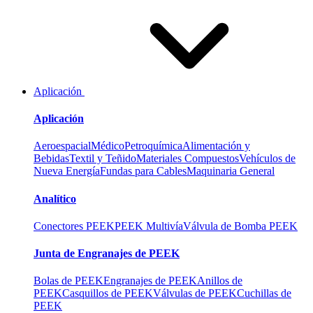
Aplicación
Aplicación
Aeroespacial
Médico
Petroquímica
Alimentación y
Bebidas
Textil y Teñido
Materiales Compuestos
Vehículos de
Nueva Energía
Fundas para Cables
Maquinaria General
Analítico
Conectores PEEK
PEEK Multivía
Válvula de Bomba PEEK
Junta de Engranajes de PEEK
Bolas de PEEK
Engranajes de PEEK
Anillos de
PEEK
Casquillos de PEEK
Válvulas de PEEK
Cuchillas de
PEEK