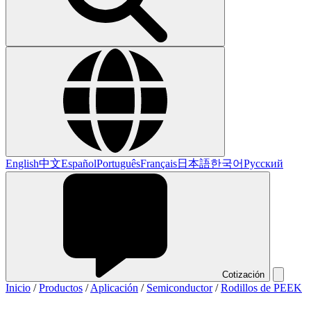
English
中文
Español
Português
Français
日本語
한국어
Русский
Cotización
Inicio
/
Productos
/
Aplicación
/
Semiconductor
/
Rodillos de PEEK