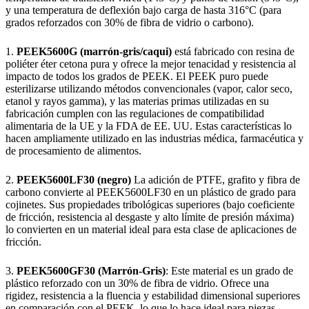
y una temperatura de deflexión bajo carga de hasta 316°C (para
grados reforzados con 30% de fibra de vidrio o carbono).
1.
PEEK5600G (marrón-gris/caqui)
está fabricado con resina de
poliéter éter cetona pura y ofrece la mejor tenacidad y resistencia al
impacto de todos los grados de PEEK. El PEEK puro puede
esterilizarse utilizando métodos convencionales (vapor, calor seco,
etanol y rayos gamma), y las materias primas utilizadas en su
fabricación cumplen con las regulaciones de compatibilidad
alimentaria de la UE y la FDA de EE. UU. Estas características lo
hacen ampliamente utilizado en las industrias médica, farmacéutica y
de procesamiento de alimentos.
2.
PEEK5600LF30 (negro)
La adición de PTFE, grafito y fibra de
carbono convierte al PEEK5600LF30 en un plástico de grado para
cojinetes. Sus propiedades tribológicas superiores (bajo coeficiente
de fricción, resistencia al desgaste y alto límite de presión máxima)
lo convierten en un material ideal para esta clase de aplicaciones de
fricción.
3.
PEEK5600GF30 (Marrón-Gris)
: Este material es un grado de
plástico reforzado con un 30% de fibra de vidrio. Ofrece una
rigidez, resistencia a la fluencia y estabilidad dimensional superiores
en comparación con el PEEK, lo que lo hace ideal para piezas