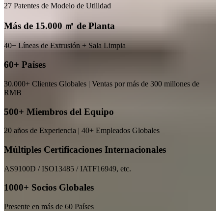
27 Patentes de Modelo de Utilidad
Más de 15.000 ㎡ de Planta
40+ Líneas de Extrusión + Sala Limpia
60+ Países
30.000+ Clientes Globales | Ventas por más de 300 millones de
RMB
500+ Miembros del Equipo
20 años de Experiencia | 40+ Empleados Globales
Múltiples Certificaciones Internacionales
AS9100D / ISO13485 / IATF16949, etc.
1000+ Socios Globales
Presente en más de 60 Países