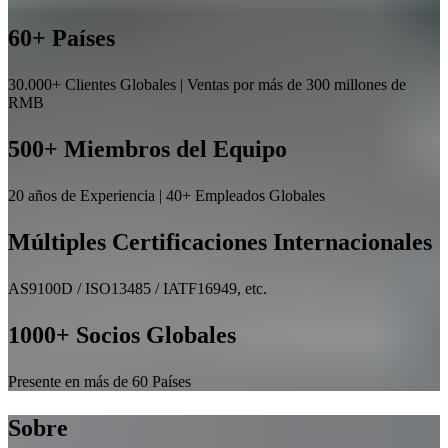
60+ Países
30.000+ Clientes Globales | Ventas por más de 300 millones de
RMB
500+ Miembros del Equipo
20 años de Experiencia | 40+ Empleados Globales
Múltiples Certificaciones Internacionales
AS9100D / ISO13485 / IATF16949, etc.
1000+ Socios Globales
Presente en más de 60 Países
Sobre