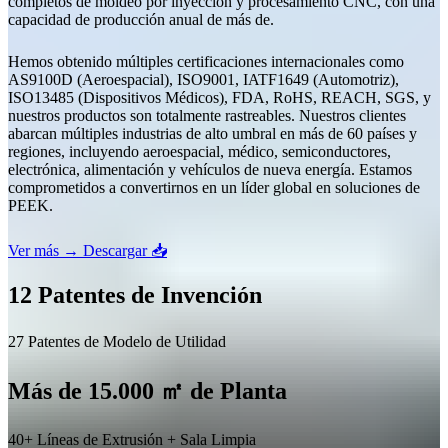
completos de moldeo por inyección y procesamiento CNC, con una
capacidad de producción anual de más de.
Hemos obtenido múltiples certificaciones internacionales como
AS9100D (Aeroespacial), ISO9001, IATF1649 (Automotriz),
ISO13485 (Dispositivos Médicos), FDA, RoHS, REACH, SGS, y
nuestros productos son totalmente rastreables. Nuestros clientes
abarcan múltiples industrias de alto umbral en más de 60 países y
regiones, incluyendo aeroespacial, médico, semiconductores,
electrónica, alimentación y vehículos de nueva energía. Estamos
comprometidos a convertirnos en un líder global en soluciones de
PEEK.
Ver más →
Descargar 📥
12 Patentes de Invención
27 Patentes de Modelo de Utilidad
Más de 15.000 ㎡ de Planta
40+ Líneas de Extrusión + Sala Limpia