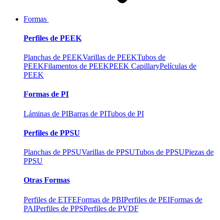
Formas
Perfiles de PEEK
Planchas de PEEK
Varillas de PEEK
Tubos de
PEEK
Filamentos de PEEK
PEEK Capillary
Películas de
PEEK
Formas de PI
Láminas de PI
Barras de PI
Tubos de PI
Perfiles de PPSU
Planchas de PPSU
Varillas de PPSU
Tubos de PPSU
Piezas de
PPSU
Otras Formas
Perfiles de ETFE
Formas de PBI
Perfiles de PEI
Formas de
PAI
Perfiles de PPS
Perfiles de PVDF