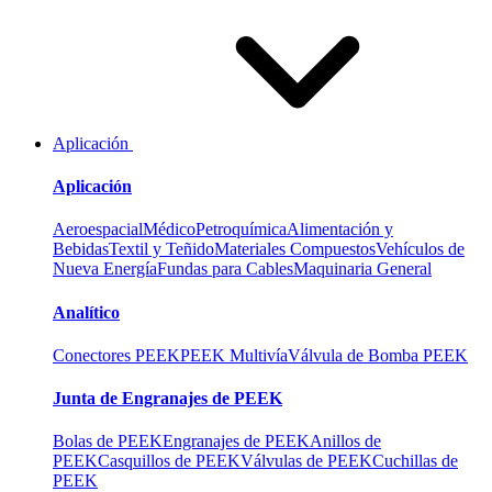
Aplicación
Aplicación
Aeroespacial
Médico
Petroquímica
Alimentación y
Bebidas
Textil y Teñido
Materiales Compuestos
Vehículos de
Nueva Energía
Fundas para Cables
Maquinaria General
Analítico
Conectores PEEK
PEEK Multivía
Válvula de Bomba PEEK
Junta de Engranajes de PEEK
Bolas de PEEK
Engranajes de PEEK
Anillos de
PEEK
Casquillos de PEEK
Válvulas de PEEK
Cuchillas de
PEEK