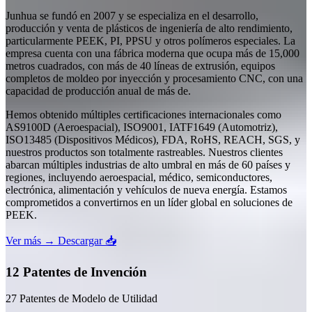
Junhua se fundó en 2007 y se especializa en el desarrollo,
producción y venta de plásticos de ingeniería de alto rendimiento,
particularmente PEEK, PI, PPSU y otros polímeros especiales. La
empresa cuenta con una fábrica moderna que ocupa más de 15,000
metros cuadrados, con más de 40 líneas de extrusión, equipos
completos de moldeo por inyección y procesamiento CNC, con una
capacidad de producción anual de más de.
Hemos obtenido múltiples certificaciones internacionales como
AS9100D (Aeroespacial), ISO9001, IATF1649 (Automotriz),
ISO13485 (Dispositivos Médicos), FDA, RoHS, REACH, SGS, y
nuestros productos son totalmente rastreables. Nuestros clientes
abarcan múltiples industrias de alto umbral en más de 60 países y
regiones, incluyendo aeroespacial, médico, semiconductores,
electrónica, alimentación y vehículos de nueva energía. Estamos
comprometidos a convertirnos en un líder global en soluciones de
PEEK.
Ver más →
Descargar 📥
12 Patentes de Invención
27 Patentes de Modelo de Utilidad