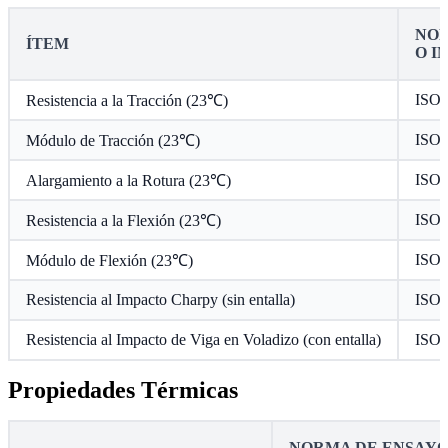
NOR
ÍTEM
O I
ISO 
Resistencia a la Tracción (23℃)
ISO 
Módulo de Tracción (23℃)
ISO 
Alargamiento a la Rotura (23℃)
ISO 
Resistencia a la Flexión (23℃)
ISO 
Módulo de Flexión (23℃)
Resistencia al Impacto Charpy (sin entalla)
ISO 
Resistencia al Impacto de Viga en Voladizo (con entalla)
ISO 
Propiedades Térmicas
NORMA DE ENSAY