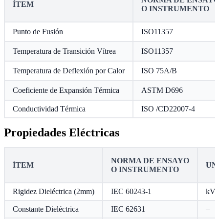
ÍTEM
O INSTRUMENTO
Punto de Fusión
ISO11357
Temperatura de Transición Vítrea
ISO11357
Temperatura de Deflexión por Calor
ISO 75A/B
Coeficiente de Expansión Térmica
ASTM D696
Conductividad Térmica
ISO /CD22007-4
Propiedades Eléctricas
NORMA DE ENSAYO
ÍTEM
UN
O INSTRUMENTO
Rigidez Dieléctrica (2mm)
IEC 60243-1
kV
Constante Dieléctrica
IEC 62631
–