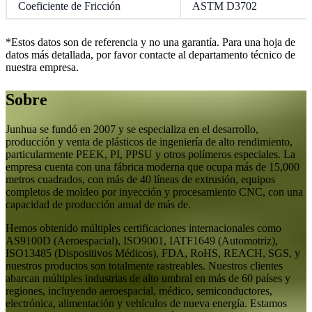
Coeficiente de Fricción
ASTM D3702
*Estos datos son de referencia y no una garantía. Para una hoja de
datos más detallada, por favor contacte al departamento técnico de
nuestra empresa.
Sobre
Junhua se fundó en 2007 y se especializa en el desarrollo,
producción y venta de plásticos de ingeniería de alto rendimiento,
particularmente PEEK, PI, PPSU y otros polímeros especiales. La
empresa cuenta con una fábrica moderna que ocupa más de 15,000
metros cuadrados, con más de 40 líneas de extrusión, equipos
completos de moldeo por inyección y procesamiento CNC, con una
capacidad de producción anual de más de.
Hemos obtenido múltiples certificaciones internacionales como
AS9100D (Aeroespacial), ISO9001, IATF1649 (Automotriz),
ISO13485 (Dispositivos Médicos), FDA, RoHS, REACH, SGS, y
nuestros productos son totalmente rastreables. Nuestros clientes
abarcan múltiples industrias de alto umbral en más de 60 países y
regiones, incluyendo aeroespacial, médico, semiconductores,
electrónica, alimentación y vehículos de nueva energía. Estamos