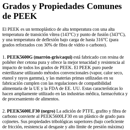
Grados y Propiedades Comunes
de PEEK
El PEEK es un termoplástico de alta temperatura con una alta
temperatura de transición vítrea (143°C) y punto de fusión (343°C),
y una temperatura de deflexión bajo carga de hasta 316°C (para
grados reforzados con 30% de fibra de vidrio o carbono).
1.
PEEK5600G (marrón-gris/caqui)
está fabricado con resina de
poliéter éter cetona pura y ofrece la mejor tenacidad y resistencia al
impacto de todos los grados de PEEK. El PEEK puro puede
esterilizarse utilizando métodos convencionales (vapor, calor seco,
etanol y rayos gamma), y las materias primas utilizadas en su
fabricación cumplen con las regulaciones de compatibilidad
alimentaria de la UE y la FDA de EE. UU. Estas características lo
hacen ampliamente utilizado en las industrias médica, farmacéutica y
de procesamiento de alimentos.
2.
PEEK5600LF30 (negro)
La adición de PTFE, grafito y fibra de
carbono convierte al PEEK5600LF30 en un plástico de grado para
cojinetes. Sus propiedades tribológicas superiores (bajo coeficiente
de fricción, resistencia al desgaste y alto límite de presión máxima)