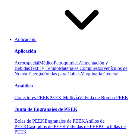
Aplicación
Aplicación
Aeroespacial
Médico
Petroquímica
Alimentación y
Bebidas
Textil y Teñido
Materiales Compuestos
Vehículos de
Nueva Energía
Fundas para Cables
Maquinaria General
Analítico
Conectores PEEK
PEEK Multivía
Válvula de Bomba PEEK
Junta de Engranajes de PEEK
Bolas de PEEK
Engranajes de PEEK
Anillos de
PEEK
Casquillos de PEEK
Válvulas de PEEK
Cuchillas de
PEEK