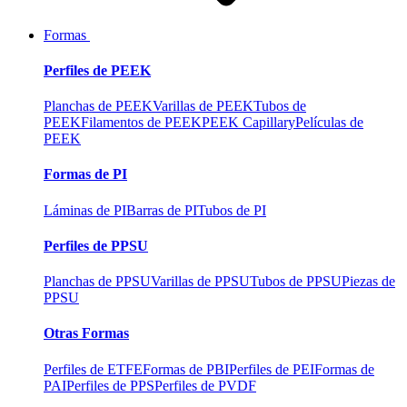
Formas
Perfiles de PEEK
Planchas de PEEK
Varillas de PEEK
Tubos de
PEEK
Filamentos de PEEK
PEEK Capillary
Películas de
PEEK
Formas de PI
Láminas de PI
Barras de PI
Tubos de PI
Perfiles de PPSU
Planchas de PPSU
Varillas de PPSU
Tubos de PPSU
Piezas de
PPSU
Otras Formas
Perfiles de ETFE
Formas de PBI
Perfiles de PEI
Formas de
PAI
Perfiles de PPS
Perfiles de PVDF