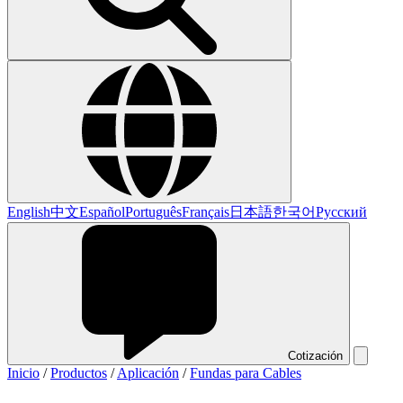
English
中文
Español
Português
Français
日本語
한국어
Русский
Cotización
Inicio
/
Productos
/
Aplicación
/
Fundas para Cables