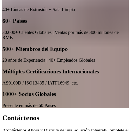
40+ Líneas de Extrusión + Sala Limpia
60+ Países
30.000+ Clientes Globales | Ventas por más de 300 millones de
RMB
500+ Miembros del Equipo
20 años de Experiencia | 40+ Empleados Globales
Múltiples Certificaciones Internacionales
AS9100D / ISO13485 / IATF16949, etc.
1000+ Socios Globales
Presente en más de 60 Países
Contáctenos
¡Contáctenos Ahora y Disfrute de una Solución Integral!Complete el