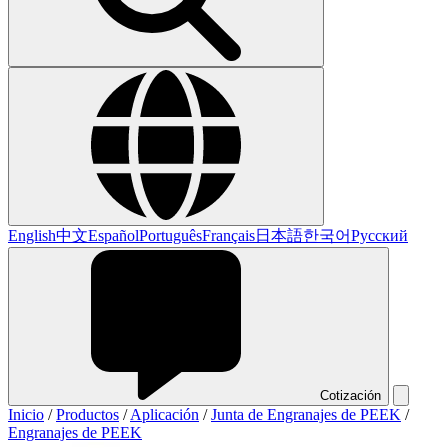
English
中文
Español
Português
Français
日本語
한국어
Русский
Cotización
Inicio
/
Productos
/
Aplicación
/
Junta de Engranajes de PEEK
/
Engranajes de PEEK