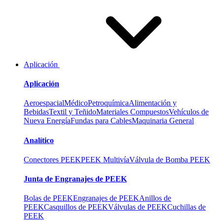
Aplicación
Aplicación
Aeroespacial
Médico
Petroquímica
Alimentación y
Bebidas
Textil y Teñido
Materiales Compuestos
Vehículos de
Nueva Energía
Fundas para Cables
Maquinaria General
Analítico
Conectores PEEK
PEEK Multivía
Válvula de Bomba PEEK
Junta de Engranajes de PEEK
Bolas de PEEK
Engranajes de PEEK
Anillos de
PEEK
Casquillos de PEEK
Válvulas de PEEK
Cuchillas de
PEEK