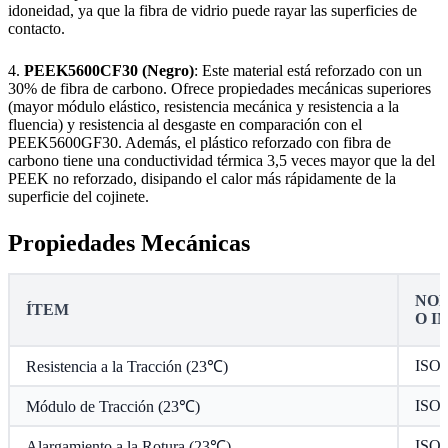
idoneidad, ya que la fibra de vidrio puede rayar las superficies de
contacto.
4.
PEEK5600CF30 (Negro)
: Este material está reforzado con un
30% de fibra de carbono. Ofrece propiedades mecánicas superiores
(mayor módulo elástico, resistencia mecánica y resistencia a la
fluencia) y resistencia al desgaste en comparación con el
PEEK5600GF30. Además, el plástico reforzado con fibra de
carbono tiene una conductividad térmica 3,5 veces mayor que la del
PEEK no reforzado, disipando el calor más rápidamente de la
superficie del cojinete.
Propiedades Mecánicas
NOR
ÍTEM
O I
ISO 
Resistencia a la Tracción (23℃)
ISO 
Módulo de Tracción (23℃)
ISO 
Alargamiento a la Rotura (23℃)