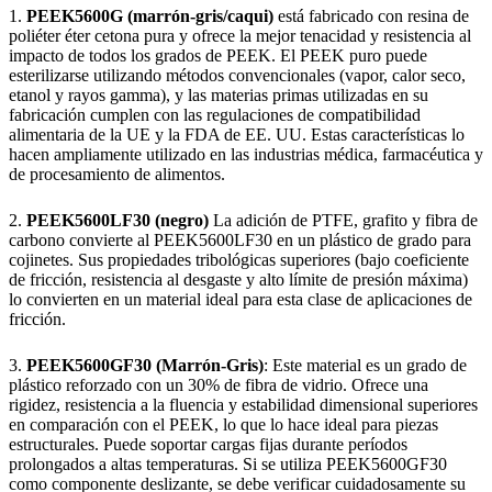
1.
PEEK5600G (marrón-gris/caqui)
está fabricado con resina de
poliéter éter cetona pura y ofrece la mejor tenacidad y resistencia al
impacto de todos los grados de PEEK. El PEEK puro puede
esterilizarse utilizando métodos convencionales (vapor, calor seco,
etanol y rayos gamma), y las materias primas utilizadas en su
fabricación cumplen con las regulaciones de compatibilidad
alimentaria de la UE y la FDA de EE. UU. Estas características lo
hacen ampliamente utilizado en las industrias médica, farmacéutica y
de procesamiento de alimentos.
2.
PEEK5600LF30 (negro)
La adición de PTFE, grafito y fibra de
carbono convierte al PEEK5600LF30 en un plástico de grado para
cojinetes. Sus propiedades tribológicas superiores (bajo coeficiente
de fricción, resistencia al desgaste y alto límite de presión máxima)
lo convierten en un material ideal para esta clase de aplicaciones de
fricción.
3.
PEEK5600GF30 (Marrón-Gris)
: Este material es un grado de
plástico reforzado con un 30% de fibra de vidrio. Ofrece una
rigidez, resistencia a la fluencia y estabilidad dimensional superiores
en comparación con el PEEK, lo que lo hace ideal para piezas
estructurales. Puede soportar cargas fijas durante períodos
prolongados a altas temperaturas. Si se utiliza PEEK5600GF30
como componente deslizante, se debe verificar cuidadosamente su