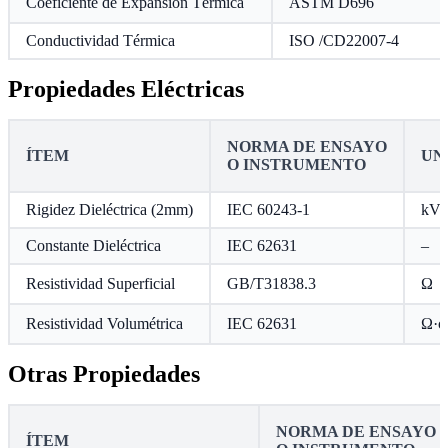
Coeficiente de Expansión Térmica
ASTM D696
Conductividad Térmica
ISO /CD22007-4
Propiedades Eléctricas
NORMA DE ENSAYO
ÍTEM
UN
O INSTRUMENTO
Rigidez Dieléctrica (2mm)
IEC 60243-1
kV
Constante Dieléctrica
IEC 62631
–
Resistividad Superficial
GB/T31838.3
Ω
Resistividad Volumétrica
IEC 62631
Ω·c
Otras Propiedades
NORMA DE ENSAYO
ÍTEM