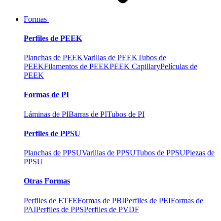
Formas
Perfiles de PEEK
Planchas de PEEK
Varillas de PEEK
Tubos de
PEEK
Filamentos de PEEK
PEEK Capillary
Películas de
PEEK
Formas de PI
Láminas de PI
Barras de PI
Tubos de PI
Perfiles de PPSU
Planchas de PPSU
Varillas de PPSU
Tubos de PPSU
Piezas de
PPSU
Otras Formas
Perfiles de ETFE
Formas de PBI
Perfiles de PEI
Formas de
PAI
Perfiles de PPS
Perfiles de PVDF