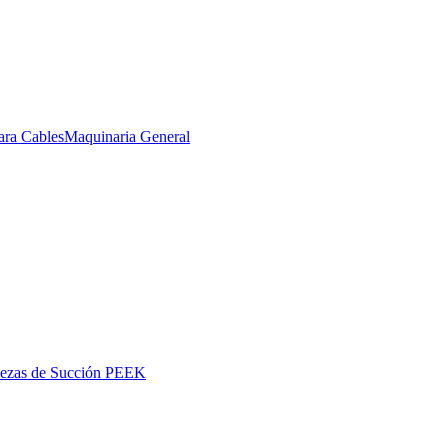
ara Cables
Maquinaria General
iezas de Succión PEEK