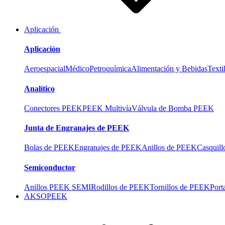
Aplicación
Aplicación
Aeroespacial
Médico
Petroquímica
Alimentación y Bebidas
Texti
Analítico
Conectores PEEK
PEEK Multivía
Válvula de Bomba PEEK
Junta de Engranajes de PEEK
Bolas de PEEK
Engranajes de PEEK
Anillos de PEEK
Casquil
Semiconductor
Anillos PEEK SEMI
Rodillos de PEEK
Tornillos de PEEK
Port
AKSOPEEK