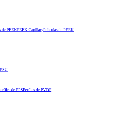
os de PEEK
PEEK Capillary
Películas de PEEK
 PPSU
erfiles de PPS
Perfiles de PVDF