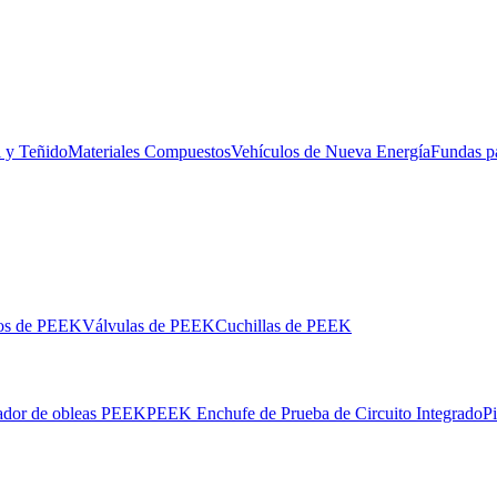
l y Teñido
Materiales Compuestos
Vehículos de Nueva Energía
Fundas p
los de PEEK
Válvulas de PEEK
Cuchillas de PEEK
ador de obleas PEEK
PEEK Enchufe de Prueba de Circuito Integrado
P