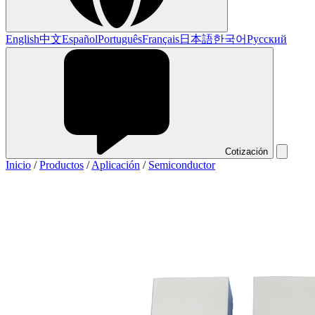
English
中文
Español
Português
Français
日本語
한국어
Русский
Cotización
Inicio
/
Productos
/
Aplicación
/
Semiconductor