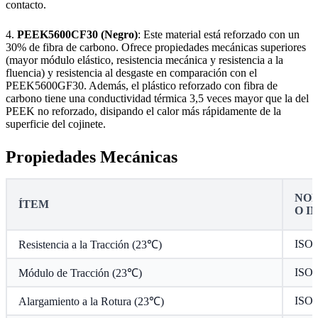
contacto.
4.
PEEK5600CF30 (Negro)
: Este material está reforzado con un
30% de fibra de carbono. Ofrece propiedades mecánicas superiores
(mayor módulo elástico, resistencia mecánica y resistencia a la
fluencia) y resistencia al desgaste en comparación con el
PEEK5600GF30. Además, el plástico reforzado con fibra de
carbono tiene una conductividad térmica 3,5 veces mayor que la del
PEEK no reforzado, disipando el calor más rápidamente de la
superficie del cojinete.
Propiedades Mecánicas
NOR
ÍTEM
O I
ISO 
Resistencia a la Tracción (23℃)
ISO 
Módulo de Tracción (23℃)
ISO 
Alargamiento a la Rotura (23℃)