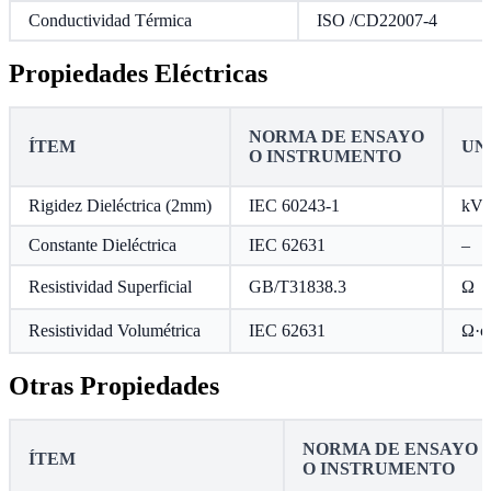
Conductividad Térmica
ISO /CD22007-4
Propiedades Eléctricas
NORMA DE ENSAYO
ÍTEM
UN
O INSTRUMENTO
Rigidez Dieléctrica (2mm)
IEC 60243-1
kV
Constante Dieléctrica
IEC 62631
–
Resistividad Superficial
GB/T31838.3
Ω
Resistividad Volumétrica
IEC 62631
Ω·c
Otras Propiedades
NORMA DE ENSAYO
ÍTEM
O INSTRUMENTO