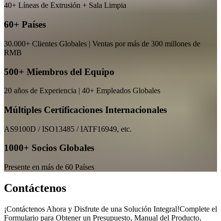
40+ Líneas de Extrusión + Sala Limpia
60+ Países
30.000+ Clientes Globales | Ventas por más de 300 millones de
RMB
500+ Miembros del Equipo
20 años de Experiencia | 40+ Empleados Globales
Múltiples Certificaciones Internacionales
AS9100D / ISO13485 / IATF16949, etc.
1000+ Socios Globales
Presente en más de 60 Países
Contáctenos
¡Contáctenos Ahora y Disfrute de una Solución Integral!Complete el
Formulario para Obtener un Presupuesto, Manual del Producto,