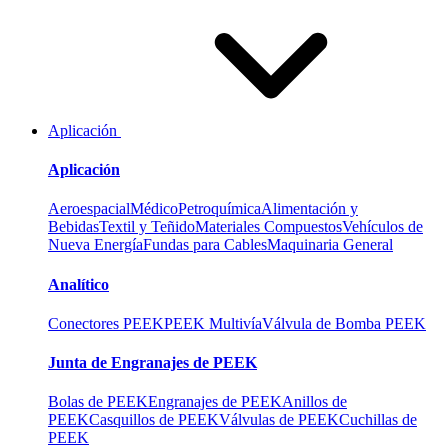
Aplicación
Aplicación
Aeroespacial
Médico
Petroquímica
Alimentación y
Bebidas
Textil y Teñido
Materiales Compuestos
Vehículos de
Nueva Energía
Fundas para Cables
Maquinaria General
Analítico
Conectores PEEK
PEEK Multivía
Válvula de Bomba PEEK
Junta de Engranajes de PEEK
Bolas de PEEK
Engranajes de PEEK
Anillos de
PEEK
Casquillos de PEEK
Válvulas de PEEK
Cuchillas de
PEEK