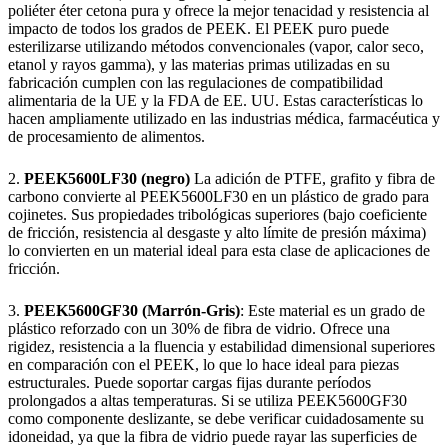
poliéter éter cetona pura y ofrece la mejor tenacidad y resistencia al
impacto de todos los grados de PEEK. El PEEK puro puede
esterilizarse utilizando métodos convencionales (vapor, calor seco,
etanol y rayos gamma), y las materias primas utilizadas en su
fabricación cumplen con las regulaciones de compatibilidad
alimentaria de la UE y la FDA de EE. UU. Estas características lo
hacen ampliamente utilizado en las industrias médica, farmacéutica y
de procesamiento de alimentos.
2.
PEEK5600LF30 (negro)
La adición de PTFE, grafito y fibra de
carbono convierte al PEEK5600LF30 en un plástico de grado para
cojinetes. Sus propiedades tribológicas superiores (bajo coeficiente
de fricción, resistencia al desgaste y alto límite de presión máxima)
lo convierten en un material ideal para esta clase de aplicaciones de
fricción.
3.
PEEK5600GF30 (Marrón-Gris)
: Este material es un grado de
plástico reforzado con un 30% de fibra de vidrio. Ofrece una
rigidez, resistencia a la fluencia y estabilidad dimensional superiores
en comparación con el PEEK, lo que lo hace ideal para piezas
estructurales. Puede soportar cargas fijas durante períodos
prolongados a altas temperaturas. Si se utiliza PEEK5600GF30
como componente deslizante, se debe verificar cuidadosamente su
idoneidad, ya que la fibra de vidrio puede rayar las superficies de