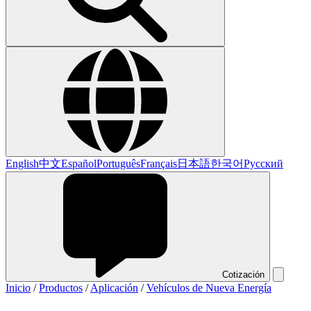
English
中文
Español
Português
Français
日本語
한국어
Русский
Cotización
Inicio
/
Productos
/
Aplicación
/
Vehículos de Nueva Energía