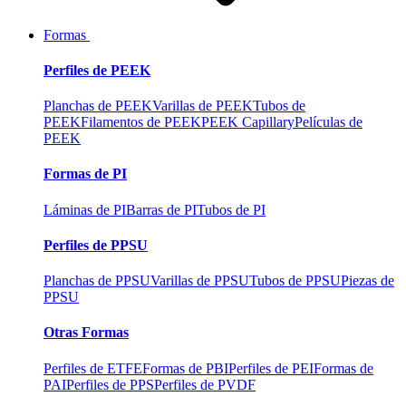
Formas
Perfiles de PEEK
Planchas de PEEK
Varillas de PEEK
Tubos de
PEEK
Filamentos de PEEK
PEEK Capillary
Películas de
PEEK
Formas de PI
Láminas de PI
Barras de PI
Tubos de PI
Perfiles de PPSU
Planchas de PPSU
Varillas de PPSU
Tubos de PPSU
Piezas de
PPSU
Otras Formas
Perfiles de ETFE
Formas de PBI
Perfiles de PEI
Formas de
PAI
Perfiles de PPS
Perfiles de PVDF