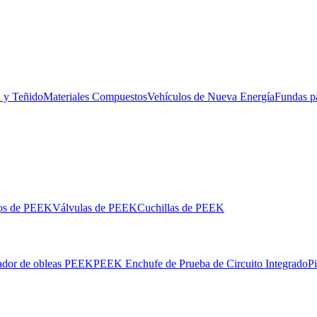
l y Teñido
Materiales Compuestos
Vehículos de Nueva Energía
Fundas p
los de PEEK
Válvulas de PEEK
Cuchillas de PEEK
ador de obleas PEEK
PEEK Enchufe de Prueba de Circuito Integrado
P