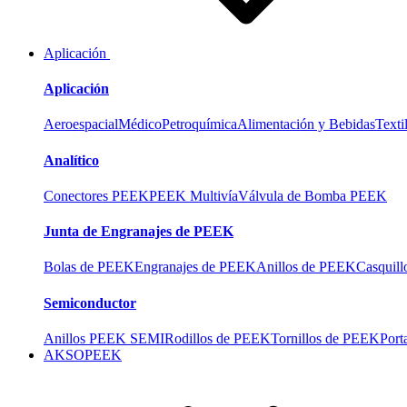
Aplicación
Aplicación
Aeroespacial
Médico
Petroquímica
Alimentación y Bebidas
Texti
Analítico
Conectores PEEK
PEEK Multivía
Válvula de Bomba PEEK
Junta de Engranajes de PEEK
Bolas de PEEK
Engranajes de PEEK
Anillos de PEEK
Casquil
Semiconductor
Anillos PEEK SEMI
Rodillos de PEEK
Tornillos de PEEK
Port
AKSOPEEK