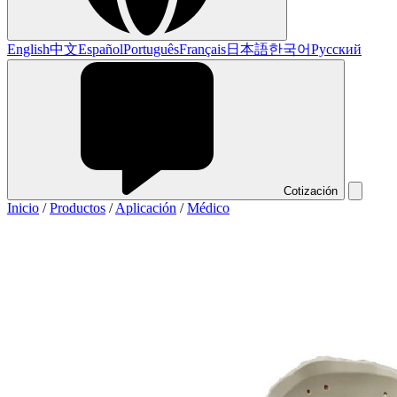
English
中文
Español
Português
Français
日本語
한국어
Русский
Cotización
Inicio
/
Productos
/
Aplicación
/
Médico