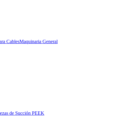
ara Cables
Maquinaria General
iezas de Succión PEEK