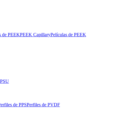
os de PEEK
PEEK Capillary
Películas de PEEK
 PPSU
erfiles de PPS
Perfiles de PVDF