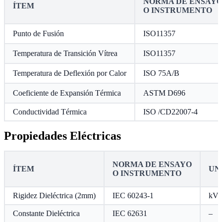
NORMA DE ENSAY
ÍTEM
O INSTRUMENTO
Punto de Fusión
ISO11357
Temperatura de Transición Vítrea
ISO11357
Temperatura de Deflexión por Calor
ISO 75A/B
Coeficiente de Expansión Térmica
ASTM D696
Conductividad Térmica
ISO /CD22007-4
Propiedades Eléctricas
NORMA DE ENSAYO
ÍTEM
UN
O INSTRUMENTO
Rigidez Dieléctrica (2mm)
IEC 60243-1
kV
Constante Dieléctrica
IEC 62631
–