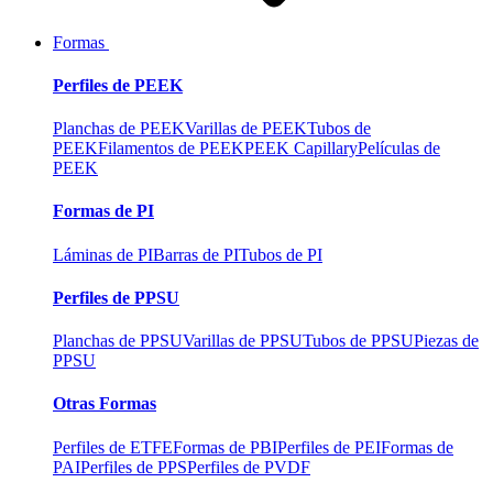
Formas
Perfiles de PEEK
Planchas de PEEK
Varillas de PEEK
Tubos de
PEEK
Filamentos de PEEK
PEEK Capillary
Películas de
PEEK
Formas de PI
Láminas de PI
Barras de PI
Tubos de PI
Perfiles de PPSU
Planchas de PPSU
Varillas de PPSU
Tubos de PPSU
Piezas de
PPSU
Otras Formas
Perfiles de ETFE
Formas de PBI
Perfiles de PEI
Formas de
PAI
Perfiles de PPS
Perfiles de PVDF