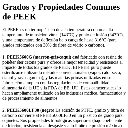
Grados y Propiedades Comunes
de PEEK
El PEEK es un termoplástico de alta temperatura con una alta
temperatura de transición vítrea (143°C) y punto de fusión (343°C),
y una temperatura de deflexión bajo carga de hasta 316°C (para
grados reforzados con 30% de fibra de vidrio o carbono).
1.
PEEK5600G (marrón-gris/caqui)
está fabricado con resina de
poliéter éter cetona pura y ofrece la mejor tenacidad y resistencia al
impacto de todos los grados de PEEK. El PEEK puro puede
esterilizarse utilizando métodos convencionales (vapor, calor seco,
etanol y rayos gamma), y las materias primas utilizadas en su
fabricación cumplen con las regulaciones de compatibilidad
alimentaria de la UE y la FDA de EE. UU. Estas características lo
hacen ampliamente utilizado en las industrias médica, farmacéutica y
de procesamiento de alimentos.
2.
PEEK5600LF30 (negro)
La adición de PTFE, grafito y fibra de
carbono convierte al PEEK5600LF30 en un plástico de grado para
cojinetes. Sus propiedades tribológicas superiores (bajo coeficiente
de fricción, resistencia al desgaste y alto límite de presión máxima)