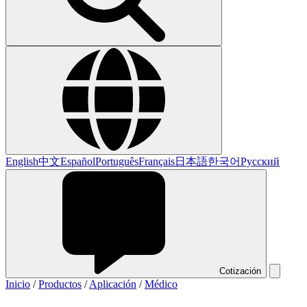
English
中文
Español
Português
Français
日本語
한국어
Русский
Cotización
Inicio
/
Productos
/
Aplicación
/
Médico