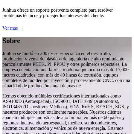
Junhua ofrece un soporte postventa completo para resolver
problemas técnicos y proteger los intereses del cliente.
Ver más →
Sobre
Junhua se fundó en 2007 y se especializa en el desarrollo,
producción y venta de plásticos de ingeniería de alto rendimiento,
particularmente PEEK, PI, PPSU y otros polímeros especiales. La
empresa cuenta con una fábrica moderna que ocupa más de 15,000
metros cuadrados, con más de 40 líneas de extrusión, equipos
completos de moldeo por inyección y procesamiento CNC, con una
capacidad de producción anual de más de.
Hemos obtenido múltiples certificaciones internacionales como
AS9100D (Aeroespacial), ISO9001, IATF1649 (Automotriz),
ISO13485 (Dispositivos Médicos), FDA, RoHS, REACH, SGS, y
nuestros productos son totalmente rastreables. Nuestros clientes
abarcan múltiples industrias de alto umbral en más de 60 países y
regiones, incluyendo aeroespacial, médico, semiconductores,
electrónica, alimentación y vehículos de nueva energía. Estamos
comprometidos a convertirnos en un líder global en soluciones de