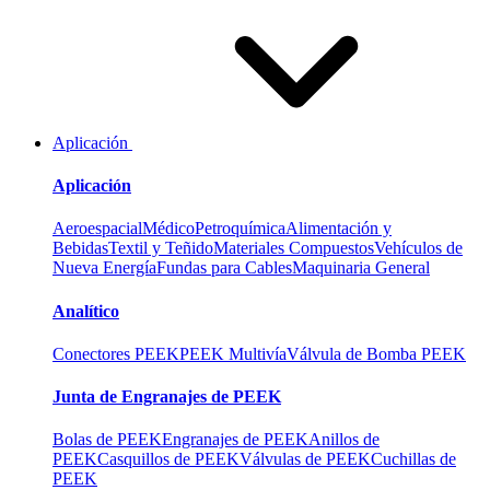
Aplicación
Aplicación
Aeroespacial
Médico
Petroquímica
Alimentación y
Bebidas
Textil y Teñido
Materiales Compuestos
Vehículos de
Nueva Energía
Fundas para Cables
Maquinaria General
Analítico
Conectores PEEK
PEEK Multivía
Válvula de Bomba PEEK
Junta de Engranajes de PEEK
Bolas de PEEK
Engranajes de PEEK
Anillos de
PEEK
Casquillos de PEEK
Válvulas de PEEK
Cuchillas de
PEEK