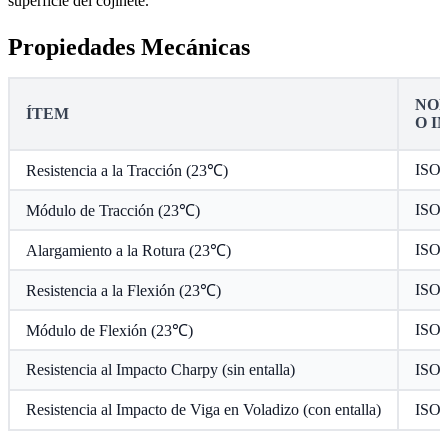
superficie del cojinete.
Propiedades Mecánicas
NOR
ÍTEM
O I
ISO 
Resistencia a la Tracción (23℃)
ISO 
Módulo de Tracción (23℃)
ISO 
Alargamiento a la Rotura (23℃)
ISO 
Resistencia a la Flexión (23℃)
ISO 
Módulo de Flexión (23℃)
Resistencia al Impacto Charpy (sin entalla)
ISO 
Resistencia al Impacto de Viga en Voladizo (con entalla)
ISO 