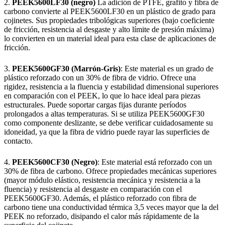
2.
PEEK5600LF30 (negro)
La adición de PTFE, grafito y fibra de
carbono convierte al PEEK5600LF30 en un plástico de grado para
cojinetes. Sus propiedades tribológicas superiores (bajo coeficiente
de fricción, resistencia al desgaste y alto límite de presión máxima)
lo convierten en un material ideal para esta clase de aplicaciones de
fricción.
3.
PEEK5600GF30 (Marrón-Gris)
: Este material es un grado de
plástico reforzado con un 30% de fibra de vidrio. Ofrece una
rigidez, resistencia a la fluencia y estabilidad dimensional superiores
en comparación con el PEEK, lo que lo hace ideal para piezas
estructurales. Puede soportar cargas fijas durante períodos
prolongados a altas temperaturas. Si se utiliza PEEK5600GF30
como componente deslizante, se debe verificar cuidadosamente su
idoneidad, ya que la fibra de vidrio puede rayar las superficies de
contacto.
4.
PEEK5600CF30 (Negro)
: Este material está reforzado con un
30% de fibra de carbono. Ofrece propiedades mecánicas superiores
(mayor módulo elástico, resistencia mecánica y resistencia a la
fluencia) y resistencia al desgaste en comparación con el
PEEK5600GF30. Además, el plástico reforzado con fibra de
carbono tiene una conductividad térmica 3,5 veces mayor que la del
PEEK no reforzado, disipando el calor más rápidamente de la