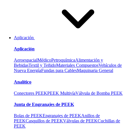
Aplicación
Aplicación
Aeroespacial
Médico
Petroquímica
Alimentación y
Bebidas
Textil y Teñido
Materiales Compuestos
Vehículos de
Nueva Energía
Fundas para Cables
Maquinaria General
Analítico
Conectores PEEK
PEEK Multivía
Válvula de Bomba PEEK
Junta de Engranajes de PEEK
Bolas de PEEK
Engranajes de PEEK
Anillos de
PEEK
Casquillos de PEEK
Válvulas de PEEK
Cuchillas de
PEEK