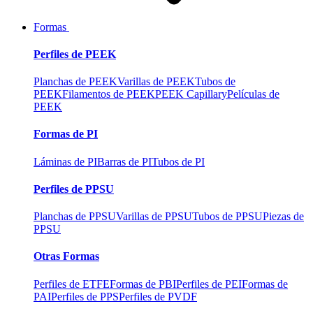
Formas
Perfiles de PEEK
Planchas de PEEK
Varillas de PEEK
Tubos de
PEEK
Filamentos de PEEK
PEEK Capillary
Películas de
PEEK
Formas de PI
Láminas de PI
Barras de PI
Tubos de PI
Perfiles de PPSU
Planchas de PPSU
Varillas de PPSU
Tubos de PPSU
Piezas de
PPSU
Otras Formas
Perfiles de ETFE
Formas de PBI
Perfiles de PEI
Formas de
PAI
Perfiles de PPS
Perfiles de PVDF