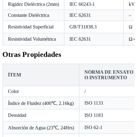
Rigidez Dieléctrica (2mm)
IEC 60243-1
kV
Constante Dieléctrica
IEC 62631
–
Resistividad Superficial
GB/T31838.3
Ω
Resistividad Volumétrica
IEC 62631
Ω·c
Otras Propiedades
NORMA DE ENSAYO
ÍTEM
O INSTRUMENTO
Color
/
ISO 1133
Índice de Fluidez (400℃, 2.16kg)
Densidad
ISO 1183
ISO 62-1
Absorción de Agua (23℃, 24Hrs)