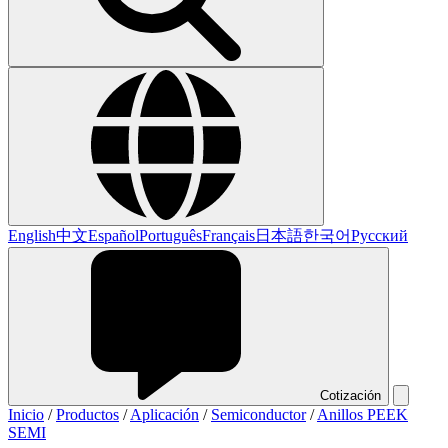
English
中文
Español
Português
Français
日本語
한국어
Русский
Cotización
Inicio
/
Productos
/
Aplicación
/
Semiconductor
/
Anillos PEEK
SEMI