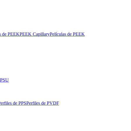
os de PEEK
PEEK Capillary
Películas de PEEK
 PPSU
erfiles de PPS
Perfiles de PVDF