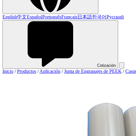
English
中文
Español
Português
Français
日本語
한국어
Русский
Cotización
Inicio
/
Productos
/
Aplicación
/
Junta de Engranajes de PEEK
/
Casq