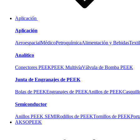
Aplicación
Aplicación
Aeroespacial
Médico
Petroquímica
Alimentación y Bebidas
Texti
Analítico
Conectores PEEK
PEEK Multivía
Válvula de Bomba PEEK
Junta de Engranajes de PEEK
Bolas de PEEK
Engranajes de PEEK
Anillos de PEEK
Casquil
Semiconductor
Anillos PEEK SEMI
Rodillos de PEEK
Tornillos de PEEK
Port
AKSOPEEK