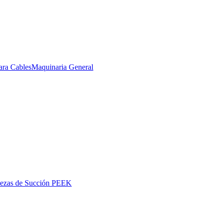
ara Cables
Maquinaria General
iezas de Succión PEEK