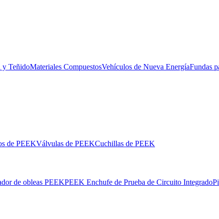
l y Teñido
Materiales Compuestos
Vehículos de Nueva Energía
Fundas p
los de PEEK
Válvulas de PEEK
Cuchillas de PEEK
ador de obleas PEEK
PEEK Enchufe de Prueba de Circuito Integrado
P