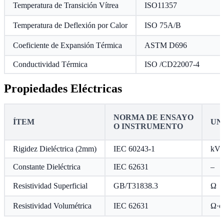
Temperatura de Transición Vítrea
ISO11357
Temperatura de Deflexión por Calor
ISO 75A/B
Coeficiente de Expansión Térmica
ASTM D696
Conductividad Térmica
ISO /CD22007-4
Propiedades Eléctricas
NORMA DE ENSAYO
ÍTEM
UN
O INSTRUMENTO
Rigidez Dieléctrica (2mm)
IEC 60243-1
kV
Constante Dieléctrica
IEC 62631
–
Resistividad Superficial
GB/T31838.3
Ω
Resistividad Volumétrica
IEC 62631
Ω·c