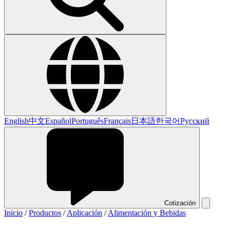
English
中文
Español
Português
Français
日本語
한국어
Русский
Cotización
Inicio
/
Productos
/
Aplicación
/
Alimentación y Bebidas