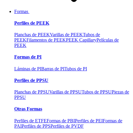
Formas
Perfiles de PEEK
Planchas de PEEK
Varillas de PEEK
Tubos de
PEEK
Filamentos de PEEK
PEEK Capillary
Películas de
PEEK
Formas de PI
Láminas de PI
Barras de PI
Tubos de PI
Perfiles de PPSU
Planchas de PPSU
Varillas de PPSU
Tubos de PPSU
Piezas de
PPSU
Otras Formas
Perfiles de ETFE
Formas de PBI
Perfiles de PEI
Formas de
PAI
Perfiles de PPS
Perfiles de PVDF