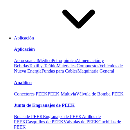
Aplicación
Aplicación
Aeroespacial
Médico
Petroquímica
Alimentación y
Bebidas
Textil y Teñido
Materiales Compuestos
Vehículos de
Nueva Energía
Fundas para Cables
Maquinaria General
Analítico
Conectores PEEK
PEEK Multivía
Válvula de Bomba PEEK
Junta de Engranajes de PEEK
Bolas de PEEK
Engranajes de PEEK
Anillos de
PEEK
Casquillos de PEEK
Válvulas de PEEK
Cuchillas de
PEEK