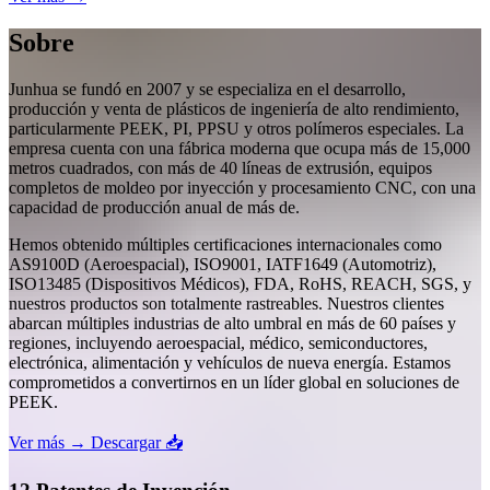
Sobre
Junhua se fundó en 2007 y se especializa en el desarrollo,
producción y venta de plásticos de ingeniería de alto rendimiento,
particularmente PEEK, PI, PPSU y otros polímeros especiales. La
empresa cuenta con una fábrica moderna que ocupa más de 15,000
metros cuadrados, con más de 40 líneas de extrusión, equipos
completos de moldeo por inyección y procesamiento CNC, con una
capacidad de producción anual de más de.
Hemos obtenido múltiples certificaciones internacionales como
AS9100D (Aeroespacial), ISO9001, IATF1649 (Automotriz),
ISO13485 (Dispositivos Médicos), FDA, RoHS, REACH, SGS, y
nuestros productos son totalmente rastreables. Nuestros clientes
abarcan múltiples industrias de alto umbral en más de 60 países y
regiones, incluyendo aeroespacial, médico, semiconductores,
electrónica, alimentación y vehículos de nueva energía. Estamos
comprometidos a convertirnos en un líder global en soluciones de
PEEK.
Ver más →
Descargar 📥