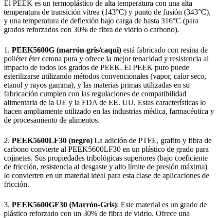
El PEEK es un termoplástico de alta temperatura con una alta
temperatura de transición vítrea (143°C) y punto de fusión (343°C),
y una temperatura de deflexión bajo carga de hasta 316°C (para
grados reforzados con 30% de fibra de vidrio o carbono).
1.
PEEK5600G (marrón-gris/caqui)
está fabricado con resina de
poliéter éter cetona pura y ofrece la mejor tenacidad y resistencia al
impacto de todos los grados de PEEK. El PEEK puro puede
esterilizarse utilizando métodos convencionales (vapor, calor seco,
etanol y rayos gamma), y las materias primas utilizadas en su
fabricación cumplen con las regulaciones de compatibilidad
alimentaria de la UE y la FDA de EE. UU. Estas características lo
hacen ampliamente utilizado en las industrias médica, farmacéutica y
de procesamiento de alimentos.
2.
PEEK5600LF30 (negro)
La adición de PTFE, grafito y fibra de
carbono convierte al PEEK5600LF30 en un plástico de grado para
cojinetes. Sus propiedades tribológicas superiores (bajo coeficiente
de fricción, resistencia al desgaste y alto límite de presión máxima)
lo convierten en un material ideal para esta clase de aplicaciones de
fricción.
3.
PEEK5600GF30 (Marrón-Gris)
: Este material es un grado de
plástico reforzado con un 30% de fibra de vidrio. Ofrece una