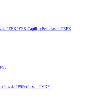
os de PEEK
PEEK Capillary
Películas de PEEK
 PPSU
erfiles de PPS
Perfiles de PVDF