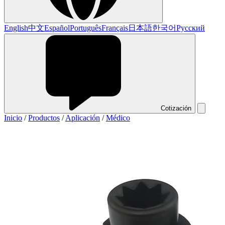
English
中文
Español
Português
Français
日本語
한국어
Русский
Cotización
Inicio
/
Productos
/
Aplicación
/
Médico