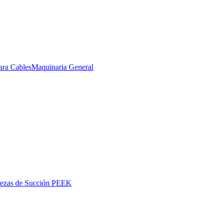
ara Cables
Maquinaria General
iezas de Succión PEEK