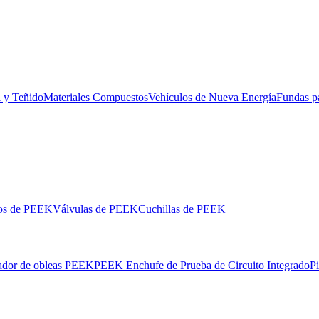
l y Teñido
Materiales Compuestos
Vehículos de Nueva Energía
Fundas p
los de PEEK
Válvulas de PEEK
Cuchillas de PEEK
ador de obleas PEEK
PEEK Enchufe de Prueba de Circuito Integrado
P