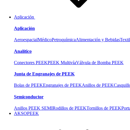
Aplicación
Aplicación
Aeroespacial
Médico
Petroquímica
Alimentación y Bebidas
Texti
Analítico
Conectores PEEK
PEEK Multivía
Válvula de Bomba PEEK
Junta de Engranajes de PEEK
Bolas de PEEK
Engranajes de PEEK
Anillos de PEEK
Casquil
Semiconductor
Anillos PEEK SEMI
Rodillos de PEEK
Tornillos de PEEK
Port
AKSOPEEK