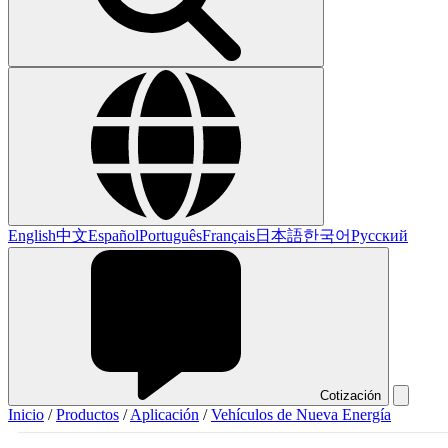
English
中文
Español
Português
Français
日本語
한국어
Русский
Cotización
Inicio
/
Productos
/
Aplicación
/
Vehículos de Nueva Energía