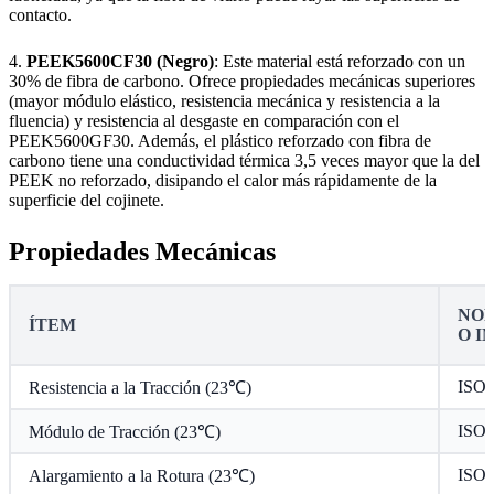
contacto.
4.
PEEK5600CF30 (Negro)
: Este material está reforzado con un
30% de fibra de carbono. Ofrece propiedades mecánicas superiores
(mayor módulo elástico, resistencia mecánica y resistencia a la
fluencia) y resistencia al desgaste en comparación con el
PEEK5600GF30. Además, el plástico reforzado con fibra de
carbono tiene una conductividad térmica 3,5 veces mayor que la del
PEEK no reforzado, disipando el calor más rápidamente de la
superficie del cojinete.
Propiedades Mecánicas
NOR
ÍTEM
O I
ISO 
Resistencia a la Tracción (23℃)
ISO 
Módulo de Tracción (23℃)
ISO 
Alargamiento a la Rotura (23℃)