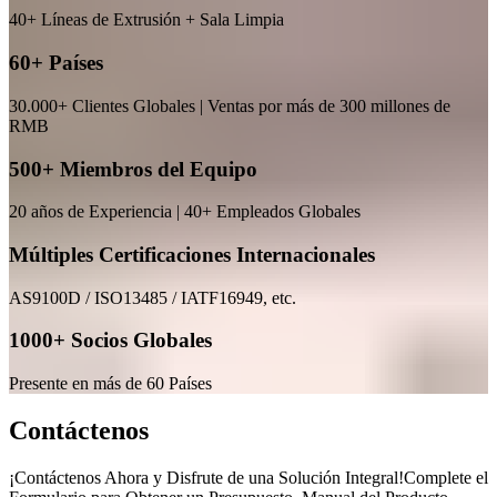
40+ Líneas de Extrusión + Sala Limpia
60+ Países
30.000+ Clientes Globales | Ventas por más de 300 millones de
RMB
500+ Miembros del Equipo
20 años de Experiencia | 40+ Empleados Globales
Múltiples Certificaciones Internacionales
AS9100D / ISO13485 / IATF16949, etc.
1000+ Socios Globales
Presente en más de 60 Países
Contáctenos
¡Contáctenos Ahora y Disfrute de una Solución Integral!Complete el