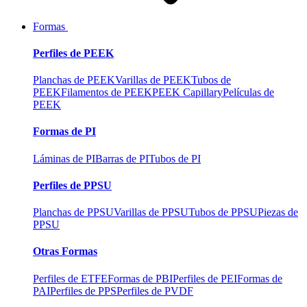
Formas
Perfiles de PEEK
Planchas de PEEK
Varillas de PEEK
Tubos de
PEEK
Filamentos de PEEK
PEEK Capillary
Películas de
PEEK
Formas de PI
Láminas de PI
Barras de PI
Tubos de PI
Perfiles de PPSU
Planchas de PPSU
Varillas de PPSU
Tubos de PPSU
Piezas de
PPSU
Otras Formas
Perfiles de ETFE
Formas de PBI
Perfiles de PEI
Formas de
PAI
Perfiles de PPS
Perfiles de PVDF