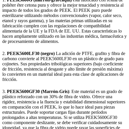
poliéter éter cetona pura y ofrece la mejor tenacidad y resistencia al
impacto de todos los grados de PEEK. El PEEK puro puede
esterilizarse utilizando métodos convencionales (vapor, calor seco,
etanol y rayos gamma), y las materias primas utilizadas en su
fabricación cumplen con las regulaciones de compatibilidad
alimentaria de la UE y la FDA de EE. UU. Estas características lo
hacen ampliamente utilizado en las industrias médica, farmacéutica y
de procesamiento de alimentos.
2.
PEEK5600LF30 (negro)
La adición de PTFE, grafito y fibra de
carbono convierte al PEEK5600LF30 en un plástico de grado para
cojinetes. Sus propiedades tribológicas superiores (bajo coeficiente
de fricción, resistencia al desgaste y alto límite de presión máxima)
lo convierten en un material ideal para esta clase de aplicaciones de
fricción.
3.
PEEK5600GF30 (Marrón-Gris)
: Este material es un grado de
plástico reforzado con un 30% de fibra de vidrio. Ofrece una
rigidez, resistencia a la fluencia y estabilidad dimensional superiores
en comparación con el PEEK, lo que lo hace ideal para piezas
estructurales. Puede soportar cargas fijas durante períodos
prolongados a altas temperaturas. Si se utiliza PEEK5600GF30
como componente deslizante, se debe verificar cuidadosamente su
idoneidad, ya que la fibra de vidrio puede rayar las superficies de