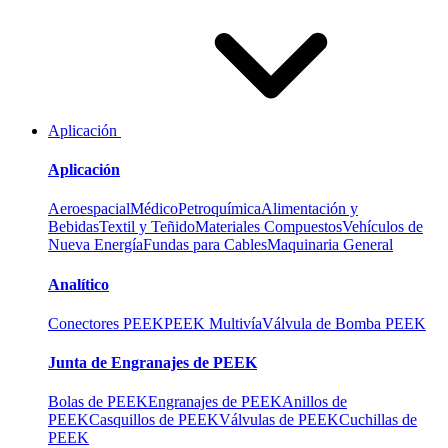
Aplicación
Aplicación
Aeroespacial
Médico
Petroquímica
Alimentación y
Bebidas
Textil y Teñido
Materiales Compuestos
Vehículos de
Nueva Energía
Fundas para Cables
Maquinaria General
Analítico
Conectores PEEK
PEEK Multivía
Válvula de Bomba PEEK
Junta de Engranajes de PEEK
Bolas de PEEK
Engranajes de PEEK
Anillos de
PEEK
Casquillos de PEEK
Válvulas de PEEK
Cuchillas de
PEEK