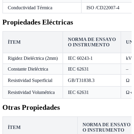
Conductividad Térmica
ISO /CD22007-4
Propiedades Eléctricas
NORMA DE ENSAYO
ÍTEM
UN
O INSTRUMENTO
Rigidez Dieléctrica (2mm)
IEC 60243-1
kV
Constante Dieléctrica
IEC 62631
–
Resistividad Superficial
GB/T31838.3
Ω
Resistividad Volumétrica
IEC 62631
Ω·c
Otras Propiedades
NORMA DE ENSAYO
ÍTEM
O INSTRUMENTO