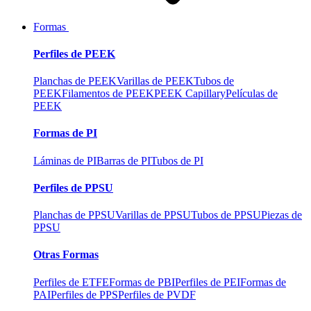
Formas
Perfiles de PEEK
Planchas de PEEK
Varillas de PEEK
Tubos de
PEEK
Filamentos de PEEK
PEEK Capillary
Películas de
PEEK
Formas de PI
Láminas de PI
Barras de PI
Tubos de PI
Perfiles de PPSU
Planchas de PPSU
Varillas de PPSU
Tubos de PPSU
Piezas de
PPSU
Otras Formas
Perfiles de ETFE
Formas de PBI
Perfiles de PEI
Formas de
PAI
Perfiles de PPS
Perfiles de PVDF