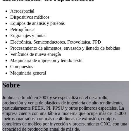
Aeroespacial
Dispositivos médicos
Equipos de análisis y pruebas
Petroquímica
Engranajes y juntas
Electrónica, Semiconductores, Fotovoltaica, FPD
Procesamiento de alimentos, envasado y llenado de bebidas
Vehículos de nueva energía
Maquinaria de impresión y teñido textil
Compuestos
Maquinaria general
Sobre
Junhua se fundó en 2007 y se especializa en el desarrollo,
producción y venta de plásticos de ingeniería de alto rendimiento,
particularmente PEEK, PI, PPSU y otros polímeros especiales. La
empresa cuenta con una fábrica moderna que ocupa más de 15,000
metros cuadrados, con más de 40 líneas de extrusión, equipos
completos de moldeo por inyección y procesamiento CNC, con una
capacidad de producción anual de más de.