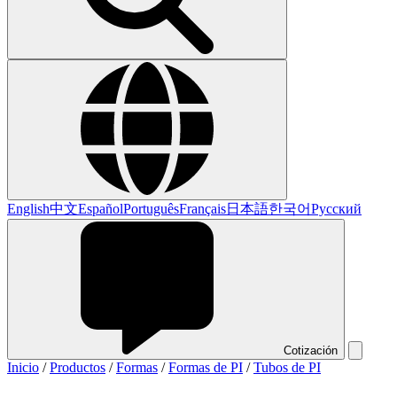
English
中文
Español
Português
Français
日本語
한국어
Русский
Cotización
Inicio
/
Productos
/
Formas
/
Formas de PI
/
Tubos de PI