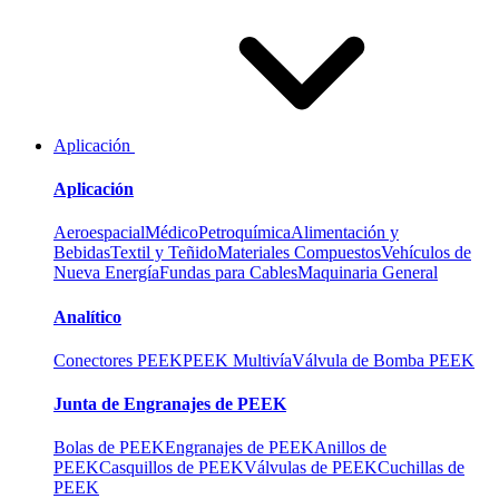
Aplicación
Aplicación
Aeroespacial
Médico
Petroquímica
Alimentación y
Bebidas
Textil y Teñido
Materiales Compuestos
Vehículos de
Nueva Energía
Fundas para Cables
Maquinaria General
Analítico
Conectores PEEK
PEEK Multivía
Válvula de Bomba PEEK
Junta de Engranajes de PEEK
Bolas de PEEK
Engranajes de PEEK
Anillos de
PEEK
Casquillos de PEEK
Válvulas de PEEK
Cuchillas de
PEEK