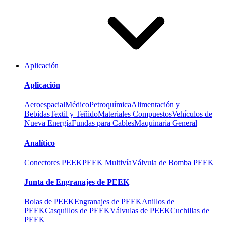
Aplicación
Aplicación
Aeroespacial
Médico
Petroquímica
Alimentación y
Bebidas
Textil y Teñido
Materiales Compuestos
Vehículos de
Nueva Energía
Fundas para Cables
Maquinaria General
Analítico
Conectores PEEK
PEEK Multivía
Válvula de Bomba PEEK
Junta de Engranajes de PEEK
Bolas de PEEK
Engranajes de PEEK
Anillos de
PEEK
Casquillos de PEEK
Válvulas de PEEK
Cuchillas de
PEEK