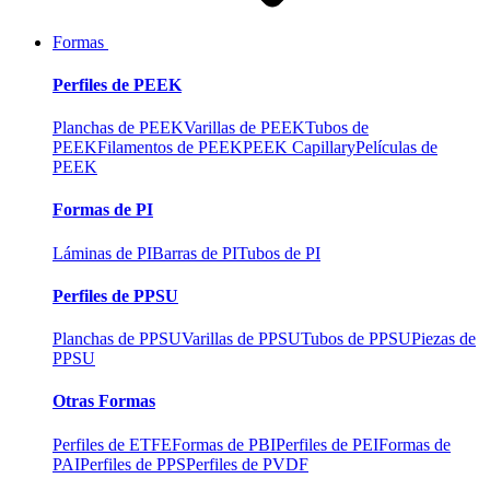
Formas
Perfiles de PEEK
Planchas de PEEK
Varillas de PEEK
Tubos de
PEEK
Filamentos de PEEK
PEEK Capillary
Películas de
PEEK
Formas de PI
Láminas de PI
Barras de PI
Tubos de PI
Perfiles de PPSU
Planchas de PPSU
Varillas de PPSU
Tubos de PPSU
Piezas de
PPSU
Otras Formas
Perfiles de ETFE
Formas de PBI
Perfiles de PEI
Formas de
PAI
Perfiles de PPS
Perfiles de PVDF