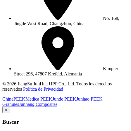
No. 168,
Jingde West Road, Changzhou, China
Kimpler
Street 296, 47807 Krefeld, Alemania
© 2026 JiangSu JunHua HPP Co., Ltd. Todos los derechos
reservados
Política de Privacidad
ChinaPEEK
Medica PEEK
Junde PEEK
Junhao PEEK
Granules
Junhang Composites
✕
Buscar