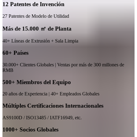
12 Patentes de Invención
27 Patentes de Modelo de Utilidad
Más de 15.000 ㎡ de Planta
40+ Líneas de Extrusión + Sala Limpia
60+ Países
30.000+ Clientes Globales | Ventas por más de 300 millones de
RMB
500+ Miembros del Equipo
20 años de Experiencia | 40+ Empleados Globales
Múltiples Certificaciones Internacionales
AS9100D / ISO13485 / IATF16949, etc.
1000+ Socios Globales