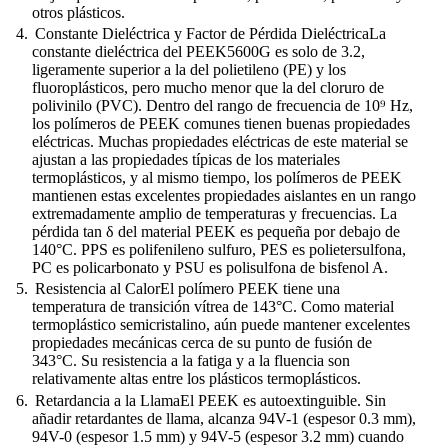
otros plásticos.
Constante Dieléctrica y Factor de Pérdida DieléctricaLa
constante dieléctrica del PEEK5600G es solo de 3.2,
ligeramente superior a la del polietileno (PE) y los
fluoroplásticos, pero mucho menor que la del cloruro de
polivinilo (PVC). Dentro del rango de frecuencia de 10⁹ Hz,
los polímeros de PEEK comunes tienen buenas propiedades
eléctricas. Muchas propiedades eléctricas de este material se
ajustan a las propiedades típicas de los materiales
termoplásticos, y al mismo tiempo, los polímeros de PEEK
mantienen estas excelentes propiedades aislantes en un rango
extremadamente amplio de temperaturas y frecuencias. La
pérdida tan δ del material PEEK es pequeña por debajo de
140°C. PPS es polifenileno sulfuro, PES es polietersulfona,
PC es policarbonato y PSU es polisulfona de bisfenol A.
Resistencia al CalorEl polímero PEEK tiene una
temperatura de transición vítrea de 143°C. Como material
termoplástico semicristalino, aún puede mantener excelentes
propiedades mecánicas cerca de su punto de fusión de
343°C. Su resistencia a la fatiga y a la fluencia son
relativamente altas entre los plásticos termoplásticos.
Retardancia a la LlamaEl PEEK es autoextinguible. Sin
añadir retardantes de llama, alcanza 94V-1 (espesor 0.3 mm),
94V-0 (espesor 1.5 mm) y 94V-5 (espesor 3.2 mm) cuando