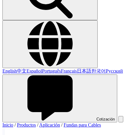
English
中文
Español
Português
Français
日本語
한국어
Русский
Cotización
Inicio
/
Productos
/
Aplicación
/
Fundas para Cables