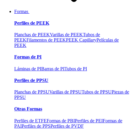
Formas
Perfiles de PEEK
Planchas de PEEK
Varillas de PEEK
Tubos de
PEEK
Filamentos de PEEK
PEEK Capillary
Películas de
PEEK
Formas de PI
Láminas de PI
Barras de PI
Tubos de PI
Perfiles de PPSU
Planchas de PPSU
Varillas de PPSU
Tubos de PPSU
Piezas de
PPSU
Otras Formas
Perfiles de ETFE
Formas de PBI
Perfiles de PEI
Formas de
PAI
Perfiles de PPS
Perfiles de PVDF