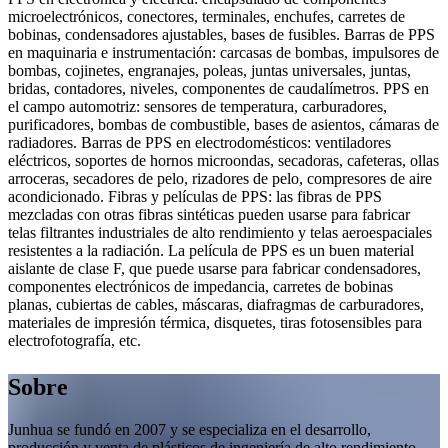
microelectrónicos, conectores, terminales, enchufes, carretes de
bobinas, condensadores ajustables, bases de fusibles. Barras de PPS
en maquinaria e instrumentación: carcasas de bombas, impulsores de
bombas, cojinetes, engranajes, poleas, juntas universales, juntas,
bridas, contadores, niveles, componentes de caudalímetros. PPS en
el campo automotriz: sensores de temperatura, carburadores,
purificadores, bombas de combustible, bases de asientos, cámaras de
radiadores. Barras de PPS en electrodomésticos: ventiladores
eléctricos, soportes de hornos microondas, secadoras, cafeteras, ollas
arroceras, secadores de pelo, rizadores de pelo, compresores de aire
acondicionado. Fibras y películas de PPS: las fibras de PPS
mezcladas con otras fibras sintéticas pueden usarse para fabricar
telas filtrantes industriales de alto rendimiento y telas aeroespaciales
resistentes a la radiación. La película de PPS es un buen material
aislante de clase F, que puede usarse para fabricar condensadores,
componentes electrónicos de impedancia, carretes de bobinas
planas, cubiertas de cables, máscaras, diafragmas de carburadores,
materiales de impresión térmica, disquetes, tiras fotosensibles para
electrofotografía, etc.
Sobre
Junhua se fundó en 2007 y se especializa en el desarrollo,
producción y venta de plásticos de ingeniería de alto rendimiento,