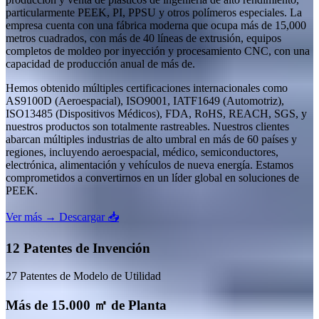
particularmente PEEK, PI, PPSU y otros polímeros especiales. La
empresa cuenta con una fábrica moderna que ocupa más de 15,000
metros cuadrados, con más de 40 líneas de extrusión, equipos
completos de moldeo por inyección y procesamiento CNC, con una
capacidad de producción anual de más de.
Hemos obtenido múltiples certificaciones internacionales como
AS9100D (Aeroespacial), ISO9001, IATF1649 (Automotriz),
ISO13485 (Dispositivos Médicos), FDA, RoHS, REACH, SGS, y
nuestros productos son totalmente rastreables. Nuestros clientes
abarcan múltiples industrias de alto umbral en más de 60 países y
regiones, incluyendo aeroespacial, médico, semiconductores,
electrónica, alimentación y vehículos de nueva energía. Estamos
comprometidos a convertirnos en un líder global en soluciones de
PEEK.
Ver más →
Descargar 📥
12 Patentes de Invención
27 Patentes de Modelo de Utilidad
Más de 15.000 ㎡ de Planta