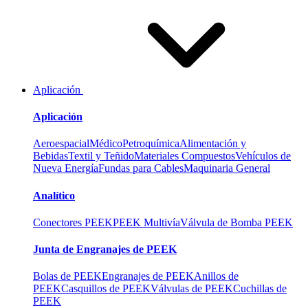
Aplicación
Aplicación
Aeroespacial
Médico
Petroquímica
Alimentación y
Bebidas
Textil y Teñido
Materiales Compuestos
Vehículos de
Nueva Energía
Fundas para Cables
Maquinaria General
Analítico
Conectores PEEK
PEEK Multivía
Válvula de Bomba PEEK
Junta de Engranajes de PEEK
Bolas de PEEK
Engranajes de PEEK
Anillos de
PEEK
Casquillos de PEEK
Válvulas de PEEK
Cuchillas de
PEEK