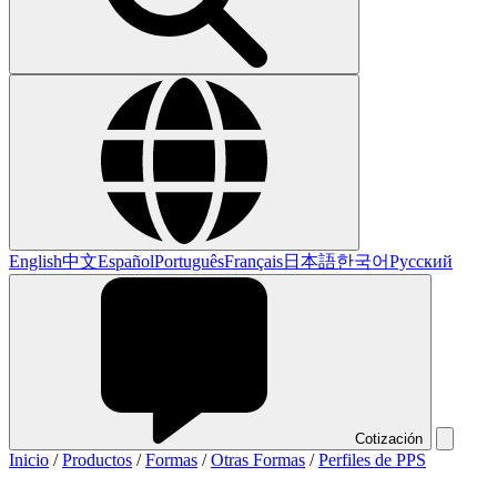
English
中文
Español
Português
Français
日本語
한국어
Русский
Cotización
Inicio
/
Productos
/
Formas
/
Otras Formas
/
Perfiles de PPS