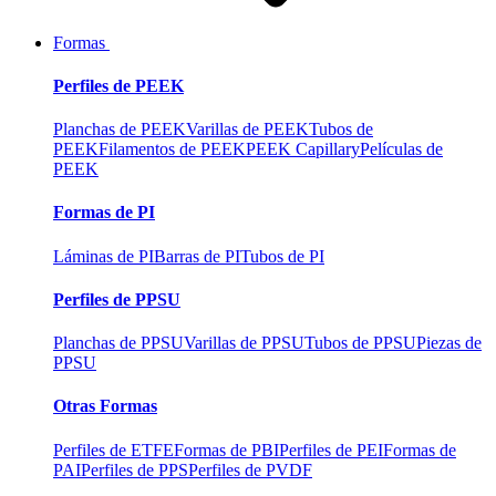
Formas
Perfiles de PEEK
Planchas de PEEK
Varillas de PEEK
Tubos de
PEEK
Filamentos de PEEK
PEEK Capillary
Películas de
PEEK
Formas de PI
Láminas de PI
Barras de PI
Tubos de PI
Perfiles de PPSU
Planchas de PPSU
Varillas de PPSU
Tubos de PPSU
Piezas de
PPSU
Otras Formas
Perfiles de ETFE
Formas de PBI
Perfiles de PEI
Formas de
PAI
Perfiles de PPS
Perfiles de PVDF