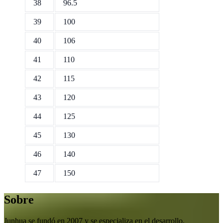
38
96.5
39
100
40
106
41
110
42
115
43
120
44
125
45
130
46
140
47
150
Sobre
Junhua se fundó en 2007 y se especializa en el desarrollo,