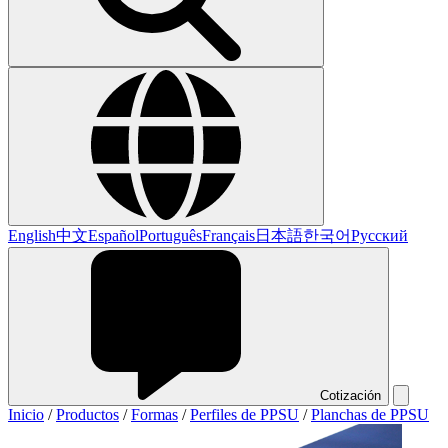
English
中文
Español
Português
Français
日本語
한국어
Русский
Cotización
Inicio
/
Productos
/
Formas
/
Perfiles de PPSU
/
Planchas de PPSU