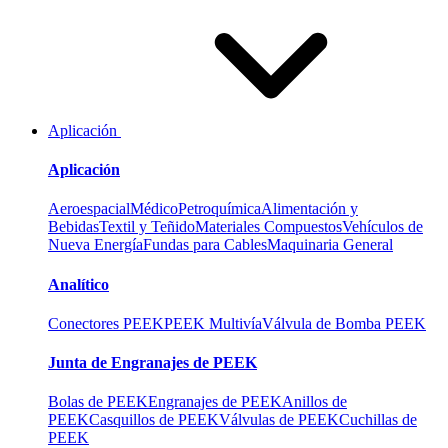
Aplicación
Aplicación
Aeroespacial
Médico
Petroquímica
Alimentación y
Bebidas
Textil y Teñido
Materiales Compuestos
Vehículos de
Nueva Energía
Fundas para Cables
Maquinaria General
Analítico
Conectores PEEK
PEEK Multivía
Válvula de Bomba PEEK
Junta de Engranajes de PEEK
Bolas de PEEK
Engranajes de PEEK
Anillos de
PEEK
Casquillos de PEEK
Válvulas de PEEK
Cuchillas de
PEEK