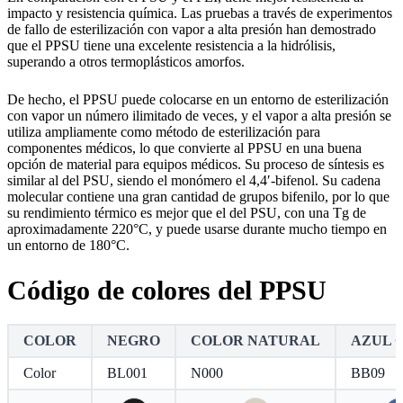
impacto y resistencia química. Las pruebas a través de experimentos
de fallo de esterilización con vapor a alta presión han demostrado
que el PPSU tiene una excelente resistencia a la hidrólisis,
superando a otros termoplásticos amorfos.
De hecho, el PPSU puede colocarse en un entorno de esterilización
con vapor un número ilimitado de veces, y el vapor a alta presión se
utiliza ampliamente como método de esterilización para
componentes médicos, lo que convierte al PPSU en una buena
opción de material para equipos médicos. Su proceso de síntesis es
similar al del PSU, siendo el monómero el 4,4′-bifenol. Su cadena
molecular contiene una gran cantidad de grupos bifenilo, por lo que
su rendimiento térmico es mejor que el del PSU, con una Tg de
aproximadamente 220°C, y puede usarse durante mucho tiempo en
un entorno de 180°C.
Código de colores del PPSU
COLOR
NEGRO
COLOR NATURAL
AZUL 
Color
BL001
N000
BB09