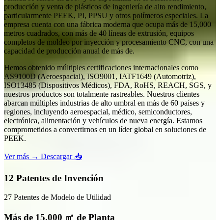
producción y venta de plásticos de ingeniería de alto rendimiento,
particularmente PEEK, PI, PPSU y otros polímeros especiales. La
empresa cuenta con una fábrica moderna que ocupa más de 15,000
metros cuadrados, con más de 40 líneas de extrusión, equipos
completos de moldeo por inyección y procesamiento CNC, con una
capacidad de producción anual de más de.
Hemos obtenido múltiples certificaciones internacionales como
AS9100D (Aeroespacial), ISO9001, IATF1649 (Automotriz),
ISO13485 (Dispositivos Médicos), FDA, RoHS, REACH, SGS, y
nuestros productos son totalmente rastreables. Nuestros clientes
abarcan múltiples industrias de alto umbral en más de 60 países y
regiones, incluyendo aeroespacial, médico, semiconductores,
electrónica, alimentación y vehículos de nueva energía. Estamos
comprometidos a convertirnos en un líder global en soluciones de
PEEK.
Ver más →
Descargar 📥
12 Patentes de Invención
27 Patentes de Modelo de Utilidad
Más de 15.000 ㎡ de Planta