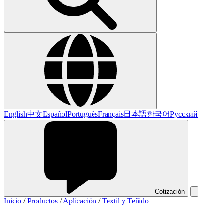
English
中文
Español
Português
Français
日本語
한국어
Русский
Cotización
Inicio
/
Productos
/
Aplicación
/
Textil y Teñido