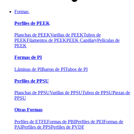
Formas
Perfiles de PEEK
Planchas de PEEK
Varillas de PEEK
Tubos de
PEEK
Filamentos de PEEK
PEEK Capillary
Películas de
PEEK
Formas de PI
Láminas de PI
Barras de PI
Tubos de PI
Perfiles de PPSU
Planchas de PPSU
Varillas de PPSU
Tubos de PPSU
Piezas de
PPSU
Otras Formas
Perfiles de ETFE
Formas de PBI
Perfiles de PEI
Formas de
PAI
Perfiles de PPS
Perfiles de PVDF