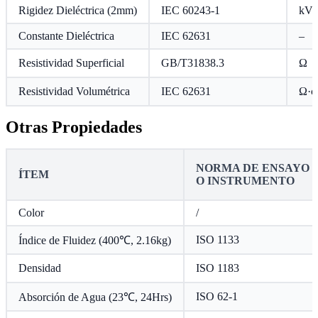
Rigidez Dieléctrica (2mm)
IEC 60243-1
kV
Constante Dieléctrica
IEC 62631
–
Resistividad Superficial
GB/T31838.3
Ω
Resistividad Volumétrica
IEC 62631
Ω·c
Otras Propiedades
NORMA DE ENSAYO
ÍTEM
O INSTRUMENTO
Color
/
ISO 1133
Índice de Fluidez (400℃, 2.16kg)
Densidad
ISO 1183
ISO 62-1
Absorción de Agua (23℃, 24Hrs)