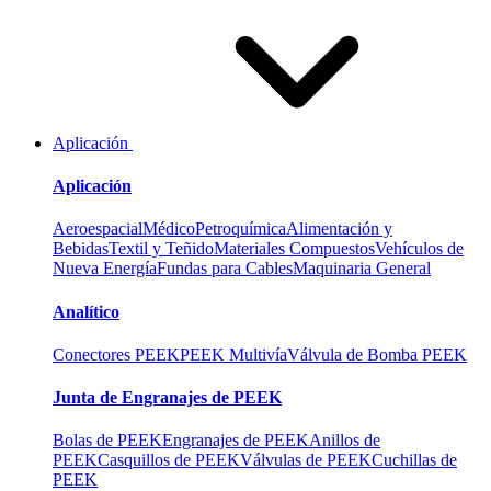
Aplicación
Aplicación
Aeroespacial
Médico
Petroquímica
Alimentación y
Bebidas
Textil y Teñido
Materiales Compuestos
Vehículos de
Nueva Energía
Fundas para Cables
Maquinaria General
Analítico
Conectores PEEK
PEEK Multivía
Válvula de Bomba PEEK
Junta de Engranajes de PEEK
Bolas de PEEK
Engranajes de PEEK
Anillos de
PEEK
Casquillos de PEEK
Válvulas de PEEK
Cuchillas de
PEEK