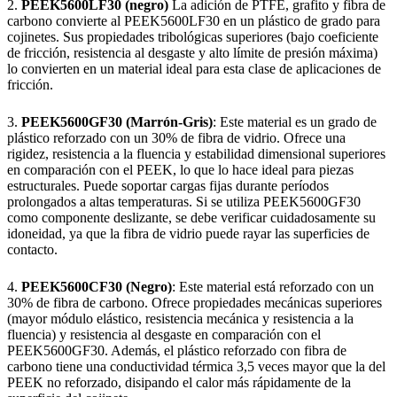
2.
PEEK5600LF30 (negro)
La adición de PTFE, grafito y fibra de
carbono convierte al PEEK5600LF30 en un plástico de grado para
cojinetes. Sus propiedades tribológicas superiores (bajo coeficiente
de fricción, resistencia al desgaste y alto límite de presión máxima)
lo convierten en un material ideal para esta clase de aplicaciones de
fricción.
3.
PEEK5600GF30 (Marrón-Gris)
: Este material es un grado de
plástico reforzado con un 30% de fibra de vidrio. Ofrece una
rigidez, resistencia a la fluencia y estabilidad dimensional superiores
en comparación con el PEEK, lo que lo hace ideal para piezas
estructurales. Puede soportar cargas fijas durante períodos
prolongados a altas temperaturas. Si se utiliza PEEK5600GF30
como componente deslizante, se debe verificar cuidadosamente su
idoneidad, ya que la fibra de vidrio puede rayar las superficies de
contacto.
4.
PEEK5600CF30 (Negro)
: Este material está reforzado con un
30% de fibra de carbono. Ofrece propiedades mecánicas superiores
(mayor módulo elástico, resistencia mecánica y resistencia a la
fluencia) y resistencia al desgaste en comparación con el
PEEK5600GF30. Además, el plástico reforzado con fibra de
carbono tiene una conductividad térmica 3,5 veces mayor que la del
PEEK no reforzado, disipando el calor más rápidamente de la