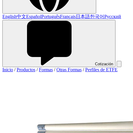
English
中文
Español
Português
Français
日本語
한국어
Русский
Cotización
Inicio
/
Productos
/
Formas
/
Otras Formas
/
Perfiles de ETFE