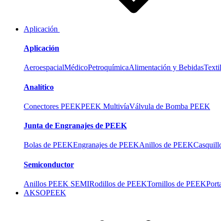
Aplicación
Aplicación
Aeroespacial
Médico
Petroquímica
Alimentación y Bebidas
Texti
Analítico
Conectores PEEK
PEEK Multivía
Válvula de Bomba PEEK
Junta de Engranajes de PEEK
Bolas de PEEK
Engranajes de PEEK
Anillos de PEEK
Casquil
Semiconductor
Anillos PEEK SEMI
Rodillos de PEEK
Tornillos de PEEK
Port
AKSOPEEK