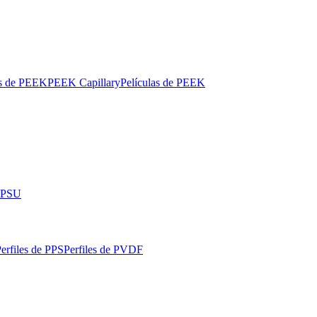
os de PEEK
PEEK Capillary
Películas de PEEK
 PPSU
erfiles de PPS
Perfiles de PVDF