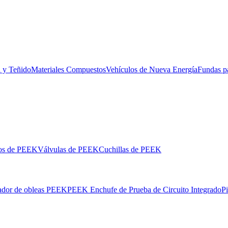
l y Teñido
Materiales Compuestos
Vehículos de Nueva Energía
Fundas p
los de PEEK
Válvulas de PEEK
Cuchillas de PEEK
ador de obleas PEEK
PEEK Enchufe de Prueba de Circuito Integrado
P