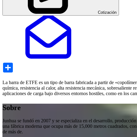
Cotización
Share
La barra de ETFE es un tipo de barra fabricada a partir de «copolímero 
química, resistencia al calor, alta resistencia mecánica, sobresaliente 
aplicaciones de carga bajo diversos entornos hostiles, como en los ca
Sobre
Junhua se fundó en 2007 y se especializa en el desarrollo, producció
una fábrica moderna que ocupa más de 15,000 metros cuadrados, con
de más de.