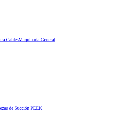
ara Cables
Maquinaria General
iezas de Succión PEEK