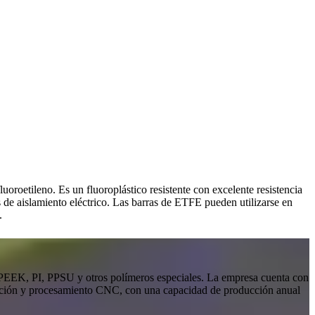
uoroetileno. Es un fluoroplástico resistente con excelente resistencia
des de aislamiento eléctrico. Las barras de ETFE pueden utilizarse en
.
te PEEK, PI, PPSU y otros polímeros especiales. La empresa cuenta con
cción y procesamiento CNC, con una capacidad de producción anual