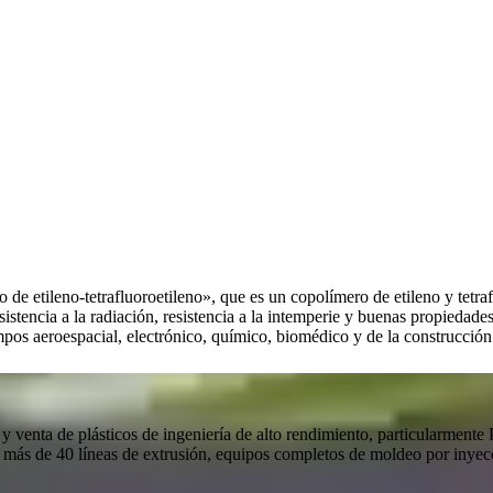
de etileno-tetrafluoroetileno», que es un copolímero de etileno y tetrafl
resistencia a la radiación, resistencia a la intemperie y buenas propieda
mpos aeroespacial, electrónico, químico, biomédico y de la construcción
n y venta de plásticos de ingeniería de alto rendimiento, particularmen
 más de 40 líneas de extrusión, equipos completos de moldeo por inye