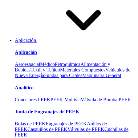
Aplicación
Aplicación
Aeroespacial
Médico
Petroquímica
Alimentación y
Bebidas
Textil y Teñido
Materiales Compuestos
Vehículos de
Nueva Energía
Fundas para Cables
Maquinaria General
Analítico
Conectores PEEK
PEEK Multivía
Válvula de Bomba PEEK
Junta de Engranajes de PEEK
Bolas de PEEK
Engranajes de PEEK
Anillos de
PEEK
Casquillos de PEEK
Válvulas de PEEK
Cuchillas de
PEEK