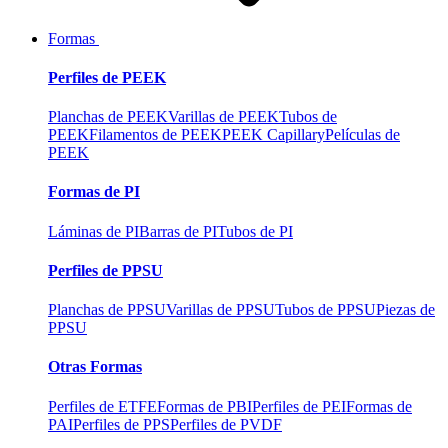
Formas
Perfiles de PEEK
Planchas de PEEK
Varillas de PEEK
Tubos de
PEEK
Filamentos de PEEK
PEEK Capillary
Películas de
PEEK
Formas de PI
Láminas de PI
Barras de PI
Tubos de PI
Perfiles de PPSU
Planchas de PPSU
Varillas de PPSU
Tubos de PPSU
Piezas de
PPSU
Otras Formas
Perfiles de ETFE
Formas de PBI
Perfiles de PEI
Formas de
PAI
Perfiles de PPS
Perfiles de PVDF