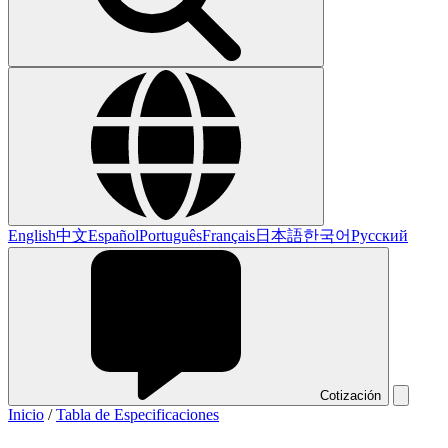
English
中文
Español
Português
Français
日本語
한국어
Русский
Cotización
Inicio
/
Tabla de Especificaciones