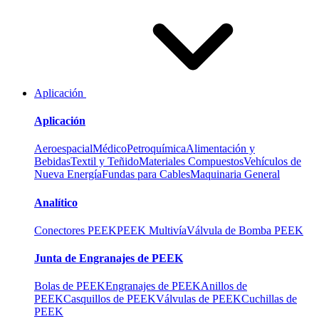
Aplicación
Aplicación
Aeroespacial
Médico
Petroquímica
Alimentación y
Bebidas
Textil y Teñido
Materiales Compuestos
Vehículos de
Nueva Energía
Fundas para Cables
Maquinaria General
Analítico
Conectores PEEK
PEEK Multivía
Válvula de Bomba PEEK
Junta de Engranajes de PEEK
Bolas de PEEK
Engranajes de PEEK
Anillos de
PEEK
Casquillos de PEEK
Válvulas de PEEK
Cuchillas de
PEEK