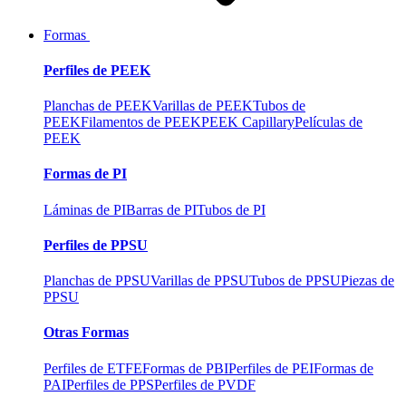
Formas
Perfiles de PEEK
Planchas de PEEK
Varillas de PEEK
Tubos de
PEEK
Filamentos de PEEK
PEEK Capillary
Películas de
PEEK
Formas de PI
Láminas de PI
Barras de PI
Tubos de PI
Perfiles de PPSU
Planchas de PPSU
Varillas de PPSU
Tubos de PPSU
Piezas de
PPSU
Otras Formas
Perfiles de ETFE
Formas de PBI
Perfiles de PEI
Formas de
PAI
Perfiles de PPS
Perfiles de PVDF