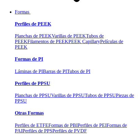
Formas
Perfiles de PEEK
Planchas de PEEK
Varillas de PEEK
Tubos de
PEEK
Filamentos de PEEK
PEEK Capillary
Películas de
PEEK
Formas de PI
Láminas de PI
Barras de PI
Tubos de PI
Perfiles de PPSU
Planchas de PPSU
Varillas de PPSU
Tubos de PPSU
Piezas de
PPSU
Otras Formas
Perfiles de ETFE
Formas de PBI
Perfiles de PEI
Formas de
PAI
Perfiles de PPS
Perfiles de PVDF