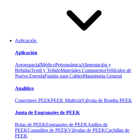
Aplicación
Aplicación
Aeroespacial
Médico
Petroquímica
Alimentación y
Bebidas
Textil y Teñido
Materiales Compuestos
Vehículos de
Nueva Energía
Fundas para Cables
Maquinaria General
Analítico
Conectores PEEK
PEEK Multivía
Válvula de Bomba PEEK
Junta de Engranajes de PEEK
Bolas de PEEK
Engranajes de PEEK
Anillos de
PEEK
Casquillos de PEEK
Válvulas de PEEK
Cuchillas de
PEEK