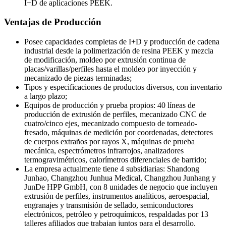
I+D de aplicaciones PEEK.
Ventajas de Producción
Posee capacidades completas de I+D y producción de cadena
industrial desde la polimerización de resina PEEK y mezcla
de modificación, moldeo por extrusión continua de
placas/varillas/perfiles hasta el moldeo por inyección y
mecanizado de piezas terminadas;
Tipos y especificaciones de productos diversos, con inventario
a largo plazo;
Equipos de producción y prueba propios: 40 líneas de
producción de extrusión de perfiles, mecanizado CNC de
cuatro/cinco ejes, mecanizado compuesto de torneado-
fresado, máquinas de medición por coordenadas, detectores
de cuerpos extraños por rayos X, máquinas de prueba
mecánica, espectrómetros infrarrojos, analizadores
termogravimétricos, calorímetros diferenciales de barrido;
La empresa actualmente tiene 4 subsidiarias: Shandong
Junhao, Changzhou Junhua Medical, Changzhou Junhang y
JunDe HPP GmbH, con 8 unidades de negocio que incluyen
extrusión de perfiles, instrumentos analíticos, aeroespacial,
engranajes y transmisión de sellado, semiconductores
electrónicos, petróleo y petroquímicos, respaldadas por 13
talleres afiliados que trabajan juntos para el desarrollo.