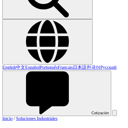
English
中文
Español
Português
Français
日本語
한국어
Русский
Cotización
Inicio
/
Soluciones Industriales